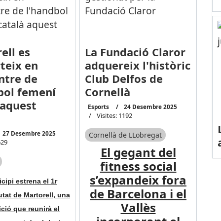
ell es
La Fundació Claror
teix en
adquereix l'històric
entre de
Club Delfos de
bol femení
Cornellà
 aquest
Esports
24 Desembre 2025
Visites: 1192
27 Desembre 2025
Cornellà de LLobregat
629
El gegant del
fitness social
s’expandeix fora
cipi estrena el 1r
de Barcelona i el
utat de Martorell, una
Vallès
ció que reunirà el