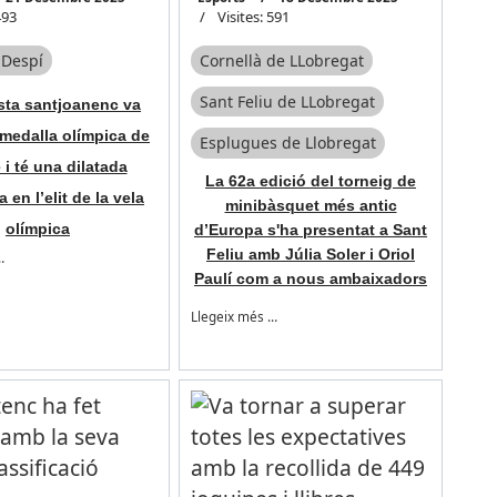
493
Visites: 591
 Despí
Cornellà de LLobregat
Sant Feliu de LLobregat
ista santjoanenc va
a medalla olímpica de
Esplugues de Llobregat
 i té una dilatada
La 62a edició del torneig de
a en l’elit de la vela
minibàsquet més antic
olímpica
d’Europa s'ha presentat a Sant
Feliu amb Júlia Soler i Oriol
…
Paulí com a nous ambaixadors
Llegeix més …