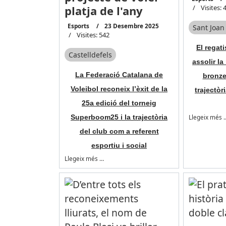
platja de l'any
Visites: 
Esports
23 Desembre 2025
Sant Joan
Visites: 542
El regat
Castelldefels
assolir l
La Federació Catalana de
bronze
Voleibol reconeix l’èxit de la
trajectòri
25a edició del torneig
Superboom25 i la trajectòria
Llegeix més 
del club com a referent
esportiu i social
Llegeix més …