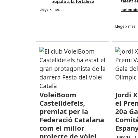
talent e
pujada a la fortalesa
Llegeix més …
selecci
Llegeix més 
VoleiBoom
Jordi 
Castelldefels,
el Prem
premiat per la
20a Ga
Federació Catalana
Comitè
com el millor
Espany
projecte de vòlei
Esports