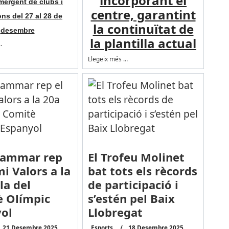
incorporant el
mergent de clubs i
centre, garantint
ons del 27 al 28 de
la continuïtat de
desembre
la plantilla actual
…
Llegeix més …
Xammar rep
El Trofeu Molinet
i Valors a la
bat tots els rècords
la del
de participació i
 Olímpic
s’estén pel Baix
ol
Llobregat
21 Desembre 2025
Esports
18 Desembre 2025