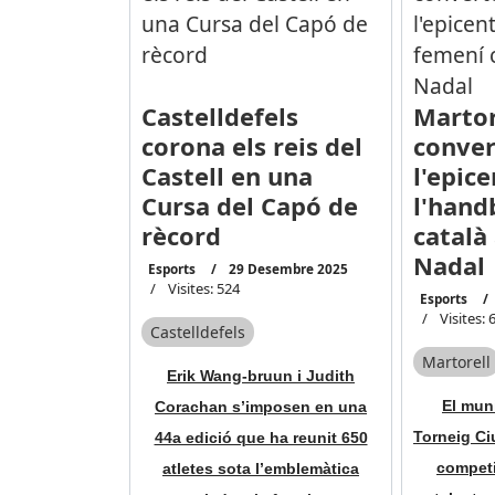
Castelldefels
Martor
corona els reis del
conver
Castell en una
l'epic
Cursa del Capó de
l'hand
rècord
català
Nadal
Esports
29 Desembre 2025
Visites: 524
Esports
Visites: 
Castelldefels
Martorell
Erik Wang-bruun i Judith
El muni
Corachan s’imposen en una
Torneig Ci
44a edició que ha reunit 650
competi
atletes sota l’emblemàtica