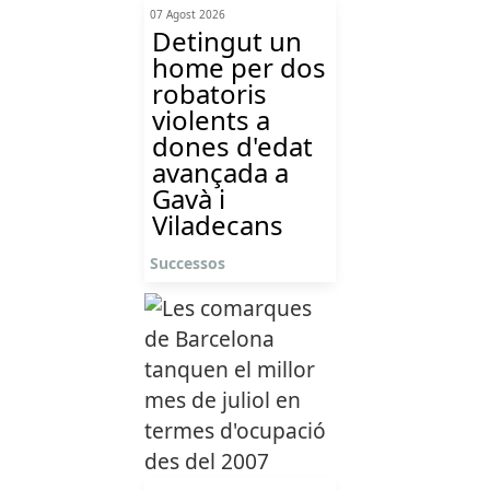
07 Agost 2026
Detingut un
home per dos
robatoris
violents a
dones d'edat
avançada a
Gavà i
Viladecans
Successos