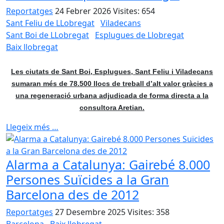
Reportatges
24 Febrer 2026
Visites: 654
Sant Feliu de LLobregat
Viladecans
Sant Boi de LLobregat
Esplugues de Llobregat
Baix llobregat
Les ciutats de Sant Boi, Esplugues, Sant Feliu i Viladecans
sumaran més de 78.500 llocs de treball d’alt valor gràcies a
una regeneració urbana adjudicada de forma directa a la
consultora Aretian.
Llegeix més …
Alarma a Catalunya: Gairebé 8.000
Persones Suïcides a la Gran
Barcelona des de 2012
Reportatges
27 Desembre 2025
Visites: 358
Barcelona
Baix llobregat