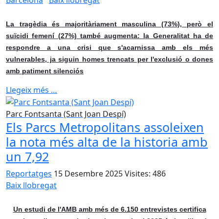
La tragèdia és majoritàriament masculina (73%), però el
suïcidi femení (27%) també augmenta: la Generalitat ha de
respondre a una crisi que s'acarnissa amb els més
vulnerables, ja siguin homes trencats per l'exclusió o dones
amb patiment silenciós
Llegeix més …
Parc Fontsanta (Sant Joan Despí)
Els Parcs Metropolitans assoleixen
la nota més alta de la historia amb
un 7,92
Reportatges
15 Desembre 2025
Visites: 486
Baix llobregat
Un estudi de l'AMB amb més de 6.150 entrevistes certifica