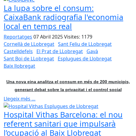
La lupa sobre el consum:
CaixaBank radiografia l'economia
local en temps real
Reportatges
07 Abril 2025
Visites: 1179
Cornellà de LLobregat
Sant Feliu de LLobregat
Castelldefels
El Prat de LLobregat
Gavà
Sant Boi de LLobregat
Esplugues de Llobregat
Baix llobregat
Una nova eina analitza el consum en més de 200 municipis,
generant debat sobre la privacitat i el control social
Llegeix més …
Hospital Vithas Barcelona: el nou
referent sanitari que impulsarà
l’ocupació al Baix Llobregat