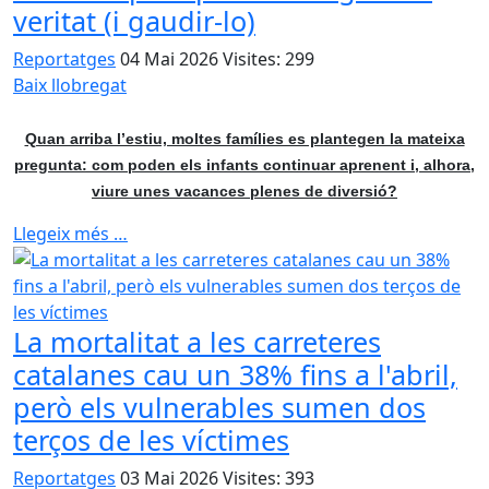
veritat (i gaudir-lo)
Reportatges
04 Mai 2026
Visites: 299
Baix llobregat
Quan arriba l’estiu, moltes famílies es plantegen la mateixa
pregunta: com poden els infants continuar aprenent i, alhora,
viure unes vacances plenes de diversió?
Llegeix més …
La mortalitat a les carreteres
catalanes cau un 38% fins a l'abril,
però els vulnerables sumen dos
terços de les víctimes
Reportatges
03 Mai 2026
Visites: 393