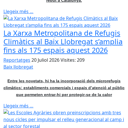
rebut a Catalunya.
Llegeix més …
La Xarxa Metropolitana de Refugis
Climàtics al Baix Llobregat s’amplia
fins als 175 espais aquest 2026
Reportatges
20 Juliol 2026
Visites: 209
Baix llobregat
Entre les novetats, hi ha la incorporació dels microrefugis
climàtics: establiments comercials i espais d’atenció al públic
que permeten entrar-hi per protegir-se de la calor
Llegeix més …