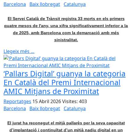
Barcelona
Baix llobregat
Catalunya
El Servei Català de Trànsit registra 33 morts en els primers
quatre mesos de l'any, una xifra significativament inferior a la
de 2025, amb Barcelona com la demarcació amb més
sinistralitat.
Llegeix més …
‘Pallars Digital’ guanya la categoria
En Català del Premi Internacional
AMIC Mitjans de Proximitat
Reportatges
15 Abril 2026
Visites: 403
Barcelona
Baix llobregat
Catalunya
El jurat ha reconegut el mitjà pallarès per la seva capacitat
d’implantació i continuïtat d’un mitjà nadiu digital en un