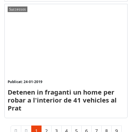
Successos
Publicat: 24-01-2019
Detenen in fraganti un home per
robar a l'interior de 41 vehicles al
Prat
1
2
3
4
5
6
7
8
9