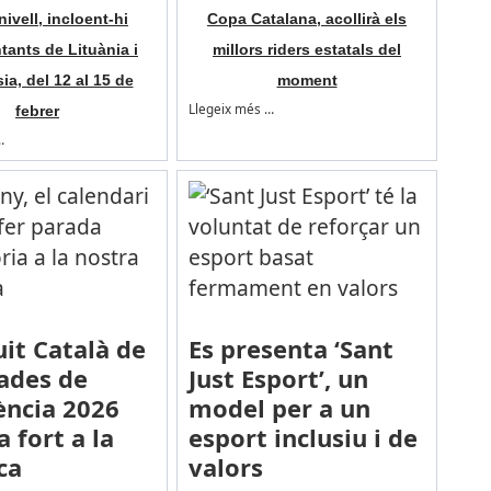
nivell, incloent-hi
Copa Catalana, acollirà els
tants de Lituània i
millors riders estatals del
ia, del 12 al 15 de
moment
Llegeix més …
febrer
…
uit Català de
Es presenta ‘Sant
ades de
Just Esport’, un
ència 2026
model per a un
a fort a la
esport inclusiu i de
ca
valors