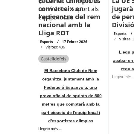
El Canal Olímpic es
La UE 
converteix en
jugarà
l'epicentre del rem
de per
nacional amb la
Divisi
Lliga ROT
Esports
Visites: 
Esports
17 Febrer 2026
Visites: 436
L’equip
Castelldefels
acabar en 
regular
El Barcelona Club de Rem
Llegeix més 
organitza, juntament amb la
Federació Espanyola, una
prova oficial de sprints de 500
metres que comptarà amb la
participació de l'equip local i
d'esportistes olímpics
Llegeix més …