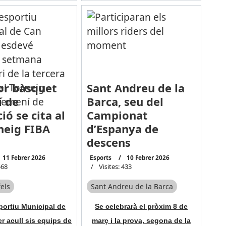
lor bàsquet
Sant Andreu de la
 de
Barca, seu del
ió se cita al
Campionat
rneig FIBA
d’Espanya de
descens
11 Febrer 2026
Esports
10 Febrer 2026
568
Visites: 433
els
Sant Andreu de la Barca
portiu Municipal de
Se celebrarà el pròxim 8 de
r acull sis equips de
març i la prova, segona de la