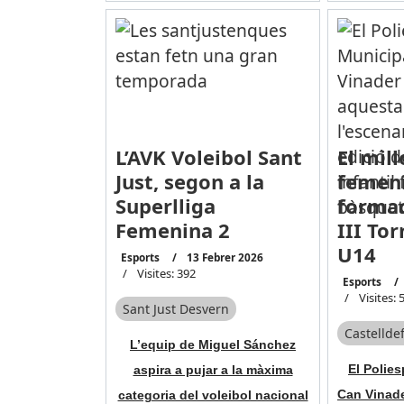
L’AVK Voleibol Sant
El mil
Just, segon a la
femení
Superlliga
formac
Femenina 2
III To
U14
Esports
13 Febrer 2026
Visites: 392
Esports
Visites: 
Sant Just Desvern
Castelldef
L’equip de Miguel Sánchez
El Polies
aspira a pujar a la màxima
Can Vinade
categoria del voleibol nacional