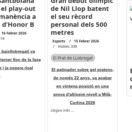
Santboiana
Gran debut olímpic
 el play-out
de Nil Llop batent
manència a
el seu rècord
ó d’Honor B
personal dels 500
metres
16 Febrer 2026
314
Esports
15 Febrer 2026
Visites: 339
 baixllobregatí va
El Prat de LLobregat
tercer lloc de la fase
 i ja espera rival
El patinador sobre gel pratenc,
…
de només 22 anys, va acabar
en vintena posició en una
prova d'altíssim nivell a Milà-
Cortina 2026
Llegeix més …