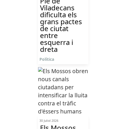
Ple de
Viladecans
dificulta els
grans pactes
de ciutat
entre
esquerra i
dreta
Política
30 Juliol 2026
Els Mossos