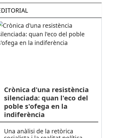
EDITORIAL
Crònica d'una resistència
silenciada: quan l'eco del
poble s'ofega en la
indiferència
Una anàlisi de la retòrica
socialista i la realitat política