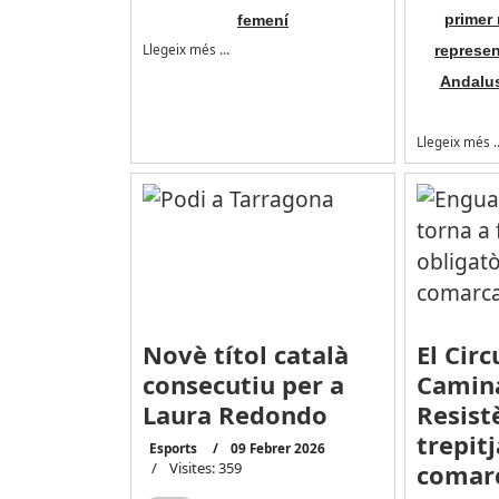
primer 
femení
Llegeix més …
represen
Andalus
Llegeix més 
Novè títol català
El Circ
consecutiu per a
Camin
Laura Redondo
Resist
trepitj
Esports
09 Febrer 2026
Visites: 359
comar