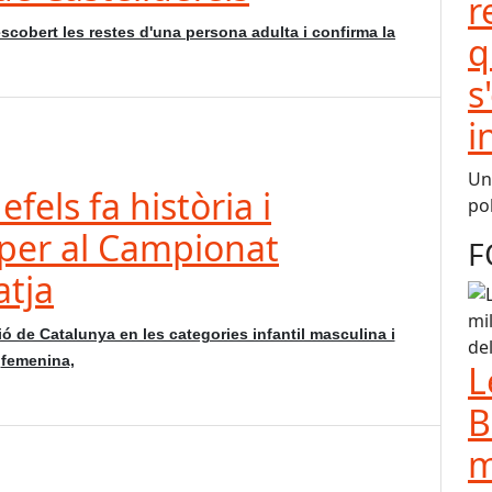
r
scobert les restes d'una persona adulta i confirma la
q
s
i
Una
fels fa història i
pol
s per al Campionat
F
atja
ó de Catalunya en les categories infantil masculina i
femenina,
L
B
m