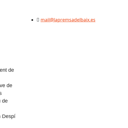
mail@lapremsadelbaix.es
ent de
ve de
s
u de
n Despí