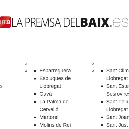
Esparreguera
Sant Clim
Esplugues de
Llobregat
ls
Llobregat
Sant Este
Gavà
Sesrovire
La Palma de
Sant Feli
Cervelló
Llobregat
Martorell
Sant Joa
Molins de Rei
Sant Just