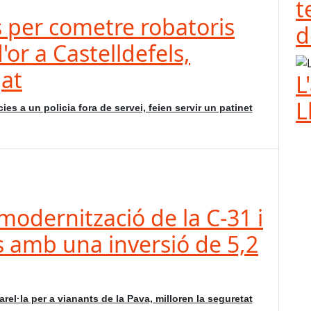
t
 per cometre robatoris
d
'or a Castelldefels,
gat
L
L
es a un policia fora de servei, feien servir un patinet
modernització de la C-31 i
ls amb una inversió de 5,2
el·la per a vianants de la Pava, milloren la seguretat