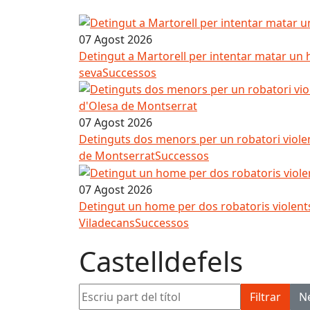
07 Agost 2026
Detingut a Martorell per intentar matar un 
seva
Successos
07 Agost 2026
Detinguts dos menors per un robatori viole
de Montserrat
Successos
07 Agost 2026
Detingut un home per dos robatoris violent
Viladecans
Successos
Castelldefels
Escriu part del títol
Filtrar
N