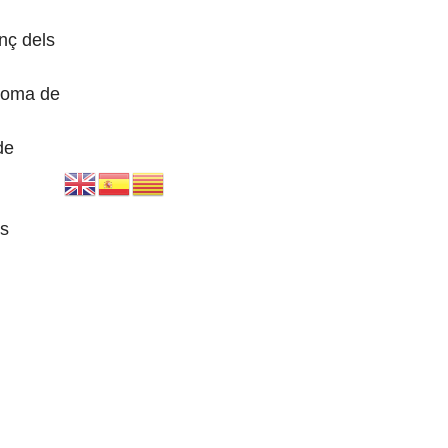
nç dels
loma de
de
s