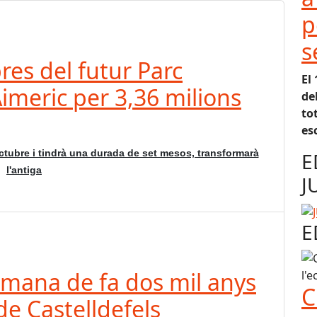
p
s
res del futur Parc
El
imeric per 3,36 milions
de
to
es
ctubre i tindrà una durada de set mesos, transformarà
E
l'antiga
J
E
mana de fa dos mil anys
C
 de Castelldefels