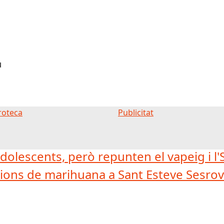
u
oteca
Publicitat
dolescents, però repunten el vapeig i l
ons de marihuana a Sant Esteve Sesrovi