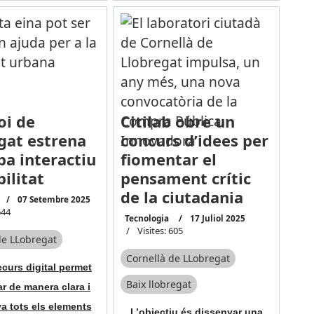
oi de
Citilab obre un
gat estrena
concurs d’idees per
a interactiu
fiomentar el
ilitat
pensament crític
de la ciutadania
07 Setembre 2025
644
Tecnologia
17 Juliol 2025
Visites: 605
de LLobregat
Cornellà de LLobregat
curs digital permet
Baix llobregat
ar de manera clara i
va tots els elements
L’objectiu és dissenyar una