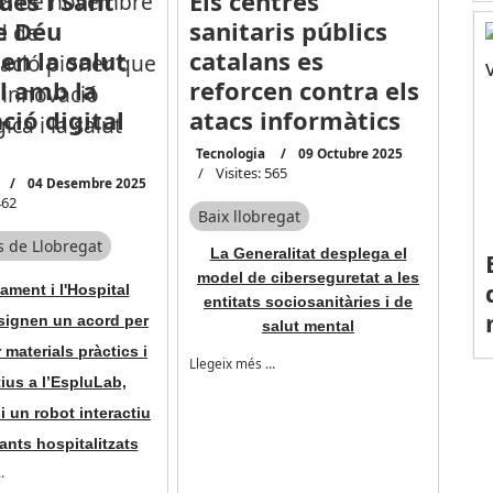
ues i Sant
Els centres
e Déu
sanitaris públics
en la salut
catalans es
il amb la
reforcen contra els
ció digital
atacs informàtics
Tecnologia
09 Octubre 2025
Visites: 565
04 Desembre 2025
462
Baix llobregat
 de Llobregat
La Generalitat desplega el
model de ciberseguretat a les
ament i l'Hospital
entitats sociosanitàries i de
 signen un acord per
salut mental
 materials pràctics i
Llegeix més …
ius a l’EspluLab,
i un robot interactiu
fants hospitalitzats
…