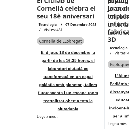
El Citilab de
Esplug
Cornellà celebra el
Joan d
seu 18è aniversari
impuls
infant
Tecnologia
07 Desembre 2025
Visites: 481
fabrica
3D
Cornellà de LLobregat
Tecnologia
El dijous 18 de desembre, a
Visites: 
partir de les 16:35 hores, el
Esplugues
laboratori ciutadà es
L’Ajunt
transformarà en un espai
Pediàtric
galàctic amb planetari, tallers
dissenyar
fluorescents i un escape room
educat
teatralitzat obert a tota la
incloent-h
ciutadania
per a in
Llegeix més …
Llegeix més 