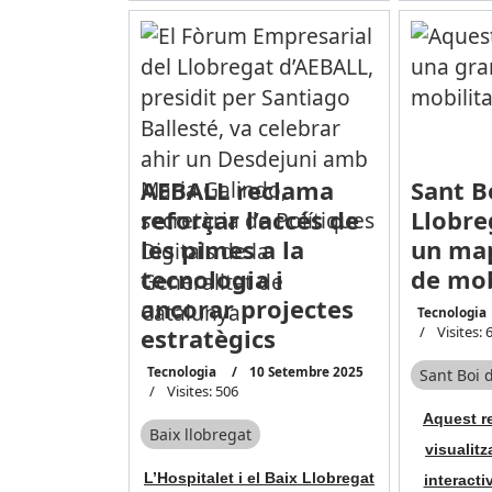
AEBALL reclama
Sant B
reforçar l’accés de
Llobre
les pimes a la
un map
tecnologia i
de mob
ancorar projectes
Tecnologia
estratègics
Visites: 
Tecnologia
10 Setembre 2025
Sant Boi 
Visites: 506
Aquest re
Baix llobregat
visualitz
L’Hospitalet i el Baix Llobregat
interacti