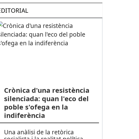
EDITORIAL
Crònica d'una resistència
silenciada: quan l'eco del
poble s'ofega en la
indiferència
Una anàlisi de la retòrica
socialista i la realitat política