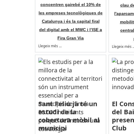
concentren gairebé el 10% de
clau d
les empreses tecnològiques de
l'aparcam
Catalunya i és la capital firal
mobilit
del digital amb el MWC i l’ISE a
centra
Fira Gran Via
Llegeix més …
Llegeix més 
Sant Feliu ja té un
El Con
estudi de la
del Ba
cobertura mòbil al
presen
municipi
Club