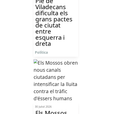
Ple de
Viladecans
dificulta els
grans pactes
de ciutat
entre
esquerra i
dreta
Política
30 Juliol 2026
Els Mossos