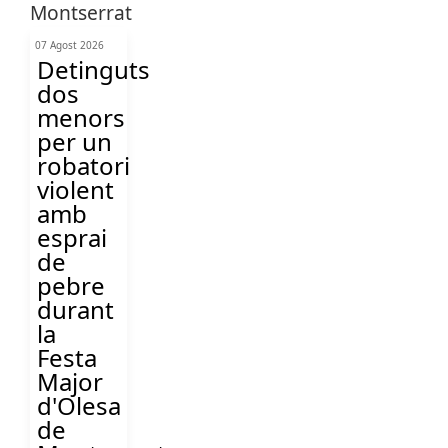
07 Agost 2026
Detinguts
dos
menors
per un
robatori
violent
amb
esprai
de
pebre
durant
la
Festa
Major
d'Olesa
de