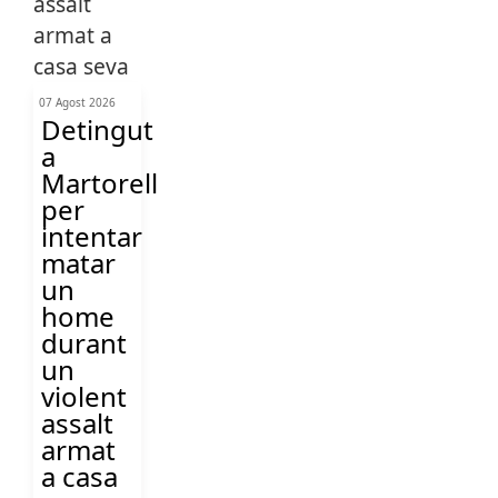
07 Agost 2026
Detingut
a
Martorell
per
intentar
matar
un
home
durant
un
violent
assalt
armat
a casa