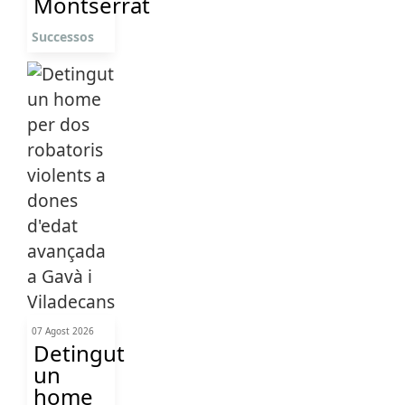
Montserrat
Successos
07 Agost 2026
Detingut
un
home