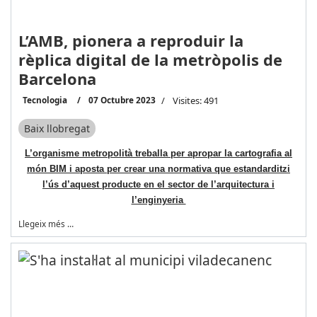
L’AMB, pionera a reproduir la
rèplica digital de la metròpolis de
Barcelona
Tecnologia
07 Octubre 2023
Visites: 491
Baix llobregat
L’organisme metropolità treballa per apropar la cartografia al
món BIM i aposta per crear una normativa que estandarditzi
l’ús d’aquest producte en el sector de l’arquitectura i
l’enginyeria
Llegeix més …