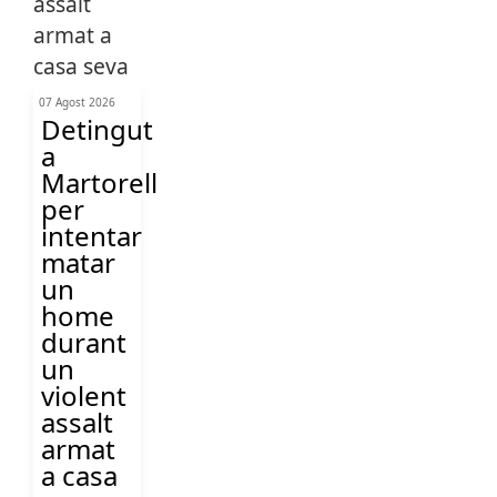
07 Agost 2026
Detingut
a
Martorell
per
intentar
matar
un
home
durant
un
violent
assalt
armat
a casa