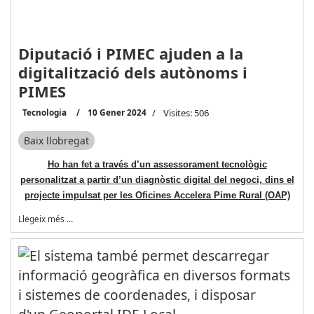
Diputació i PIMEC ajuden a la
digitalització dels autònoms i
PIMES
Tecnologia
10 Gener 2024
Visites: 506
Baix llobregat
Ho han fet a través d’un assessorament tecnològic
personalitzat a partir d’un diagnòstic digital del negoci, dins el
projecte impulsat per les Oficines Accelera Pime Rural (OAP)
Llegeix més …