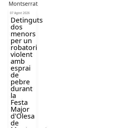
07 Agost 2026
Detinguts
dos
menors
per un
robatori
violent
amb
esprai
de
pebre
durant
la
Festa
Major
d'Olesa
de