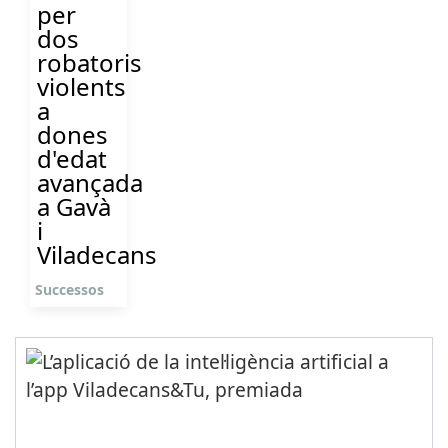
per
dos
robatoris
violents
a
dones
d'edat
avançada
a Gavà
i
Viladecans
Successos