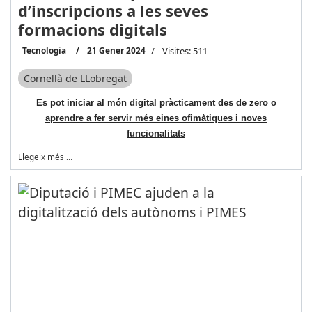
d’inscripcions a les seves
formacions digitals
Tecnologia
21 Gener 2024
Visites: 511
Cornellà de LLobregat
Es pot iniciar
al món digital pràcticament des de zero o
aprendre a fer servir més eines ofimàtiques i noves
funcionalitats
Llegeix més …