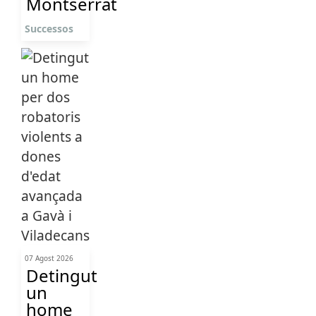
Montserrat
Successos
07 Agost 2026
Detingut
un
home