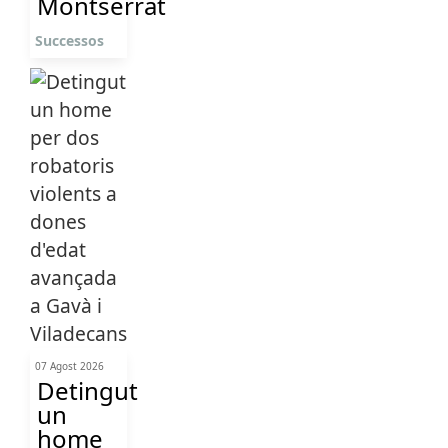
Montserrat
Successos
07 Agost 2026
Detingut
un
home