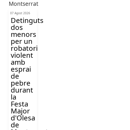
07 Agost 2026
Detinguts
dos
menors
per un
robatori
violent
amb
esprai
de
pebre
durant
la
Festa
Major
d'Olesa
de