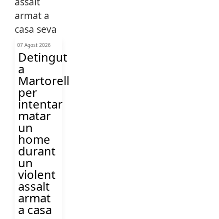
07 Agost 2026
Detingut
a
Martorell
per
intentar
matar
un
home
durant
un
violent
assalt
armat
a casa