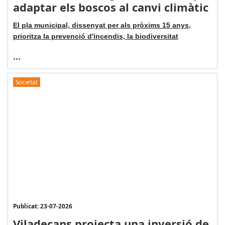
adaptar els boscos al canvi climàtic
El pla municipal, dissenyat per als pròxims 15 anys,
prioritza la prevenció d'incendis, la biodiversitat
...
Societat
Publicat: 23-07-2026
Viladecans projecta una inversió de