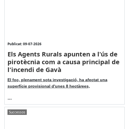
Publicat: 09-07-2026
Els Agents Rurals apunten a l'ús de
pirotècnia com a causa principal de
l'incendi de Gavà
El foc, plenament sota investigació, ha afectat una
superfície provisional d'unes 8 hectàrees,
...
Successos