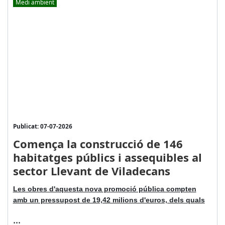
Medi ambient
Publicat: 07-07-2026
Comença la construcció de 146
habitatges públics i assequibles al
sector Llevant de Viladecans
Les obres d'aquesta nova promoció pública compten
amb un pressupost de 19,42 milions d'euros, dels quals
...