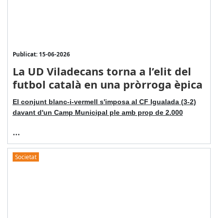
Publicat: 15-06-2026
La UD Viladecans torna a l’elit del
futbol català en una pròrroga èpica
El conjunt blanc-i-vermell s'imposa al CF Igualada (3-2)
davant d'un Camp Municipal ple amb prop de 2.000
...
Societat