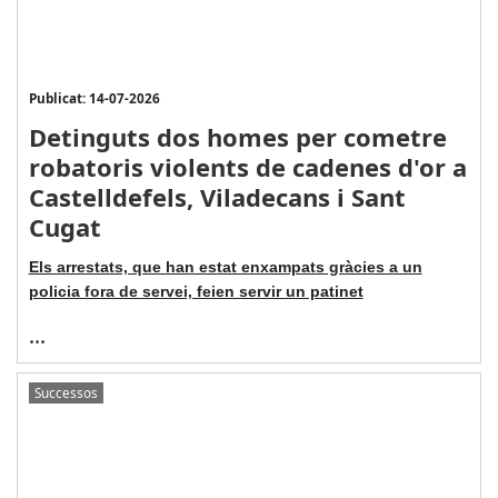
Publicat: 14-07-2026
Detinguts dos homes per cometre
robatoris violents de cadenes d'or a
Castelldefels, Viladecans i Sant
Cugat
Els arrestats, que han estat enxampats gràcies a un
policia fora de servei, feien servir un patinet
...
Successos