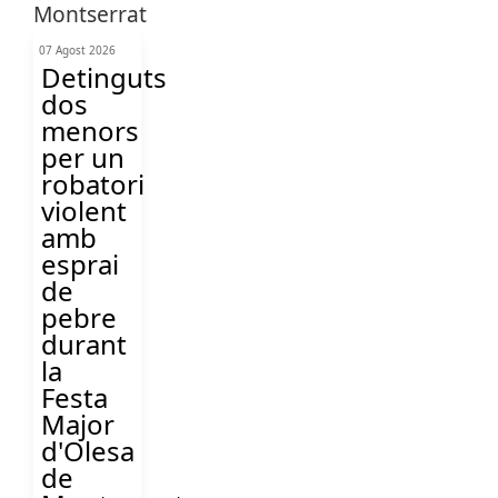
07 Agost 2026
Detinguts
dos
menors
per un
robatori
violent
amb
esprai
de
pebre
durant
la
Festa
Major
d'Olesa
de