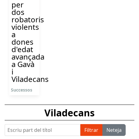
per
dos
robatoris
violents
a
dones
d'edat
avançada
a Gavà
i
Viladecans
Successos
Viladecans
Escriu part del títol
Filtrar
Neteja