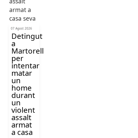
07 Agost 2026
Detingut
a
Martorell
per
intentar
matar
un
home
durant
un
violent
assalt
armat
a casa