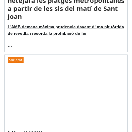
netejarà les platges metropolitanes
a partir de les sis del matí de Sant
Joan
L'AMB demana màxima prudència davant d'una nit tòrrida
de revetlla i recorda la prohibició de fer
...
Societat