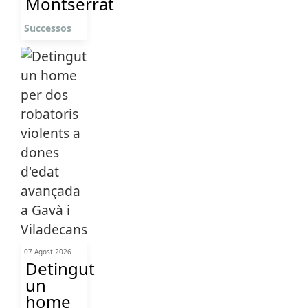
Montserrat
Successos
07 Agost 2026
Detingut
un
home