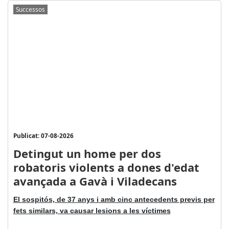
Successos
Publicat: 07-08-2026
Detingut un home per dos
robatoris violents a dones d'edat
avançada a Gavà i Viladecans
El sospitós, de 37 anys i amb cinc antecedents previs per
fets similars, va causar lesions a les víctimes