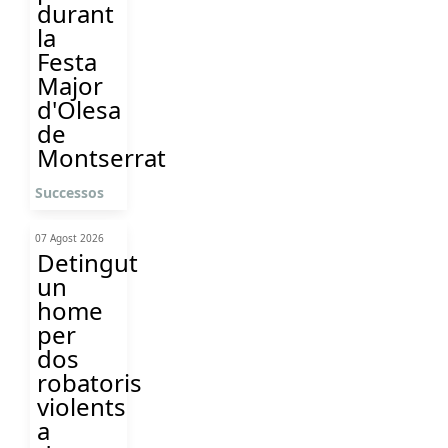
durant
la
Festa
Major
d'Olesa
de
Montserrat
Successos
07 Agost 2026
Detingut
un
home
per
dos
robatoris
violents
a