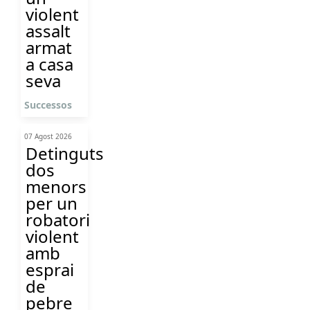
violent
assalt
armat
a casa
seva
Successos
07 Agost 2026
Detinguts
dos
menors
per un
robatori
violent
amb
esprai
de
pebre