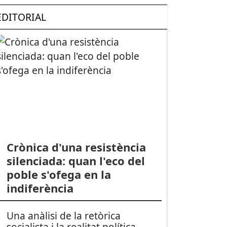
EDITORIAL
Crònica d'una resistència
silenciada: quan l'eco del
poble s'ofega en la
indiferència
Una anàlisi de la retòrica
socialista i la realitat política