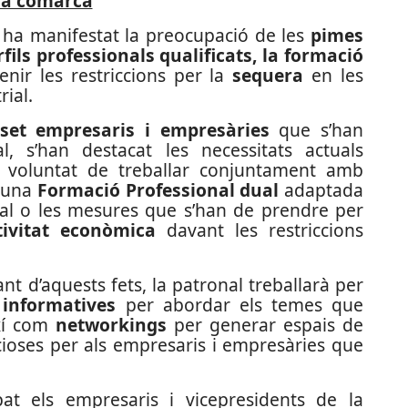
la comarca
ha manifestat la preocupació de les
pimes
fils professionals qualificats, la formació
nir les restriccions per la
sequera
en les
rial.
i-set empresaris i empresàries
que s’han
, s’han destacat les necessitats actuals
voluntat de treballar conjuntament amb
r una
Formació Professional dual
adaptada
oral o les mesures que s’han de prendre per
ivitat econòmica
davant les restriccions
nt d’aquests fets, la patronal treballarà per
 informatives
per abordar els temes que
ixí com
networkings
per generar espais de
icioses per als empresaris i empresàries que
at els empresaris i vicepresidents de la