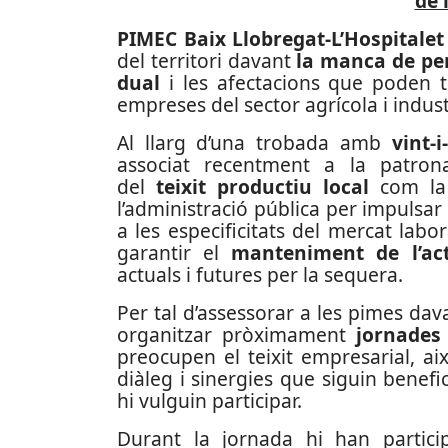
de 
PIMEC Baix Llobregat-L’Hospitalet
del territori davant
la manca de per
dual
i les afectacions que poden te
empreses del sector agrícola i indust
Al llarg d’una trobada amb
vint-
associat recentment a la patronal
del
teixit productiu local
com la 
l’administració pública per impulsa
a les especificitats del mercat lab
garantir el
manteniment de l’act
actuals i futures per la sequera.
Per tal d’assessorar a les pimes dava
organitzar pròximament
jornades
preocupen el teixit empresarial, a
diàleg i sinergies que siguin benef
hi vulguin participar.
Durant la jornada hi han particip