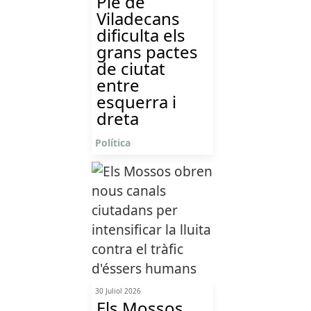
Ple de
Viladecans
dificulta els
grans pactes
de ciutat
entre
esquerra i
dreta
Política
30 Juliol 2026
Els Mossos