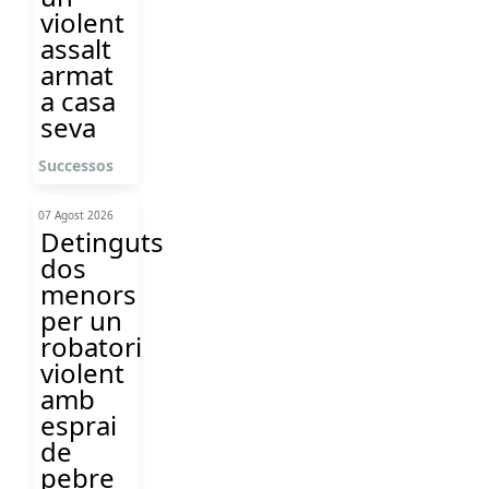
violent
assalt
armat
a casa
seva
Successos
07 Agost 2026
Detinguts
dos
menors
per un
robatori
violent
amb
esprai
de
pebre