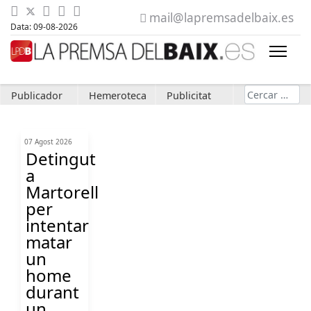
mail@lapremsadelbaix.es
Data: 09-08-2026
Cerca
Publicador
Hemeroteca
Publicitat
07 Agost 2026
Detingut
a
Martorell
per
intentar
matar
un
home
durant
un