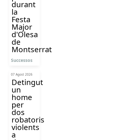
durant
la
Festa
Major
d'Olesa
de
Montserrat
Successos
07 Agost 2026
Detingut
un
home
per
dos
robatoris
violents
a