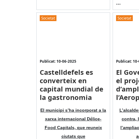
...
Societat
Societat
Publicat: 10-06-2025
Publicat: 10
Castelldefels es
El Gov
converteix en
el pro
capital mundial de
d’ampl
la gastronomia
l’Aero
El municipi s’ha incorporat a la
L’alcalde
xarxa internacional Délice-
contra, 
Food Capitals, que reuneix
l’amplia
ciutats que
a