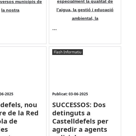
especialment la qualitat de
iversos municipis de
l’aigua, la gestió i educació
la nostra
ambiental, la
...
Flash Informatiu
-06-2025
Publicat: 03-06-2025
ldefels, nou
SUCCESSOS: Dos
e de la Red
detinguts a
la de
Castelldefels per
des
agredir a agents