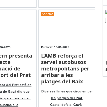
Societat
-06-2025
Publicat: 10-06-2025
ern presenta
L’AMB reforça el
jecte
servei autobusos
iació de
metropolitans per
port del Prat
arribar a les
platges del Baix
ssa del Prat està en
Diverses línies que circulen per
la de Gavà diu que
les platges del Prat,
ció garanteix la pau
Castelldefels, Gavà i
cústica a la