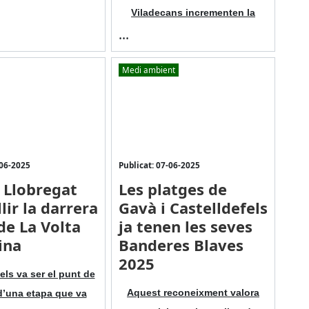
Viladecans incrementen la
...
Medi ambient
-06-2025
Publicat: 07-06-2025
x Llobregat
Les platges de
lir la darrera
Gavà i Castelldefels
de La Volta
ja tenen les seves
ina
Banderes Blaves
2025
els va ser el punt de
Aquest reconeixment valora
d’una etapa que va