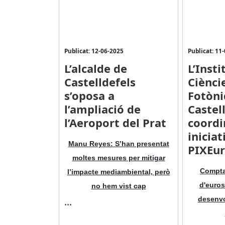
Publicat: 12-06-2025
Publicat: 11
L’alcalde de
L’Insti
Castelldefels
Ciènci
s’oposa a
Fotòni
l’ampliació de
Castel
l’Aeroport del Prat
coordi
iniciat
Manu Reyes: S’han presentat
PIXEu
moltes mesures per mitigar
Compta
l’impacte mediambiental, però
d'euros
no hem vist cap
...
desenvo