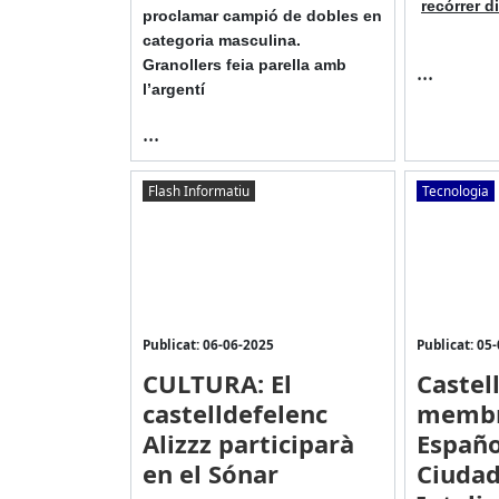
recórrer d
proclamar campió de dobles en
categoria masculina.
Granollers feia parella amb
...
l’argentí
...
Flash Informatiu
Tecnologia
Publicat: 06-06-2025
Publicat: 05
CULTURA: El
Castel
castelldefelenc
membr
Alizzz participarà
Españo
en el Sónar
Ciuda