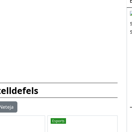
elldefels
Neteja
Esports