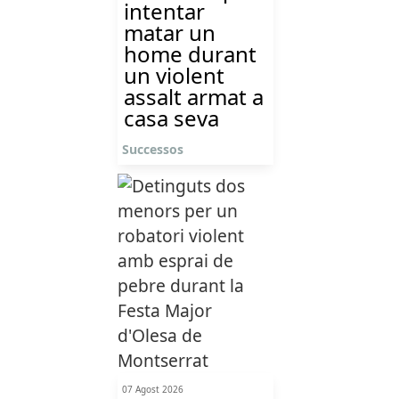
intentar
matar un
home durant
un violent
assalt armat a
casa seva
Successos
07 Agost 2026