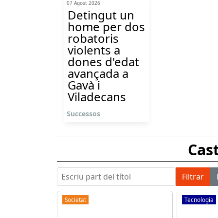
07 Agost 2026
Detingut un
home per dos
robatoris
violents a
dones d'edat
avançada a
Gavà i
Viladecans
Successos
Cast
Escriu part del títol
Filtrar
Societat
Tecnologia