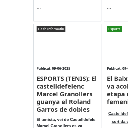
...
...
Flash Informatiu
Esports
Publicat: 09-06-2025
Publicat: 09
ESPORTS (TENIS): El
El Bai
castelldefelenc
va acol
Marcel Granollers
etapa 
guanya el Roland
femen
Garros de dobles
Castelldef
El tenista, veí de Castelldefels,
sortida 
Marcel Granollers es va