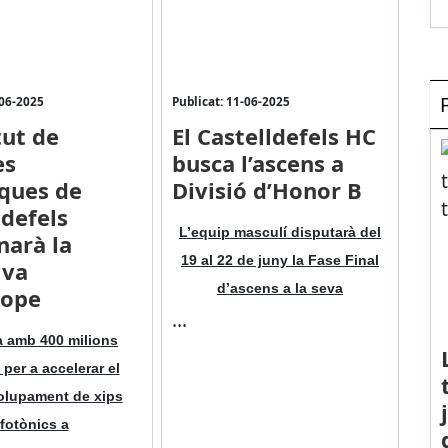
-06-2025
Publicat: 11-06-2025
tut de
El Castelldefels HC
es
busca l’ascens a
ques de
Divisió d’Honor B
ldefels
L’equip masculí disputarà del
narà la
19 al 22 de juny la Fase Final
iva
d’ascens a la seva
rope
...
 amb 400 milions
 per a accelerar el
lupament de xips
fotònics a