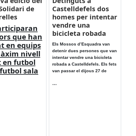
va edició del
Detinguts a
Solidari de
Castelldefels dos
relles
homes per intentar
vendre una
articiparan
bicicleta robada
ors que han
at en equips
Els Mossos d’Esquadra van
detenir dues persones que van
àxim nivell
intentar vendre una bicicleta
 en futbol
robada a Castelldefels. Els fets
futbol sala
van passar el dijous 27 de
...