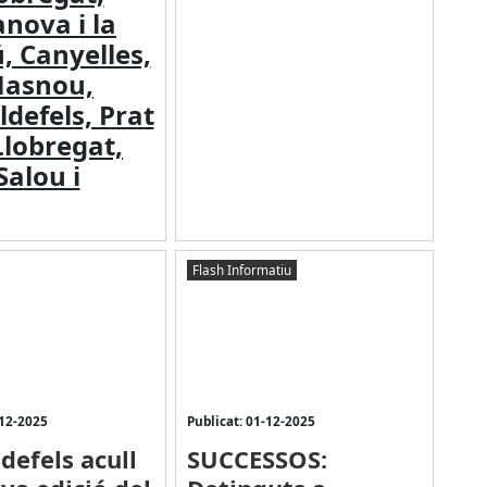
anova i la
, Canyelles,
asnou,
ldefels, Prat
Llobregat,
Salou i
Flash Informatiu
-12-2025
Publicat: 01-12-2025
defels acull
SUCCESSOS: