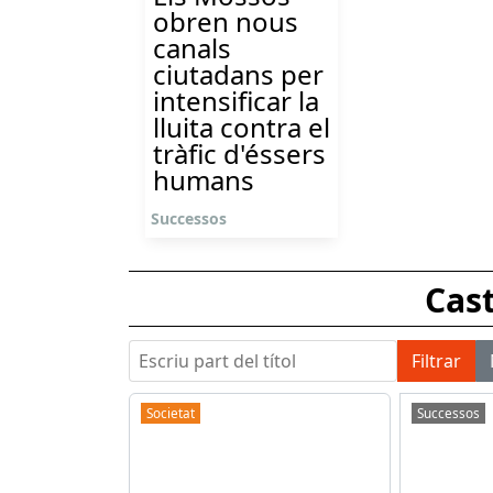
obren nous
canals
ciutadans per
intensificar la
lluita contra el
tràfic d'éssers
humans
Successos
Cast
Escriu part del títol
Filtrar
Societat
Successos