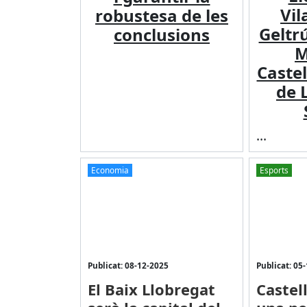
Vil
robustesa de les
Geltrú
conclusions
M
Castel
de 
...
Economia
Esports
Publicat: 08-12-2025
Publicat: 05
El Baix Llobregat
Castell