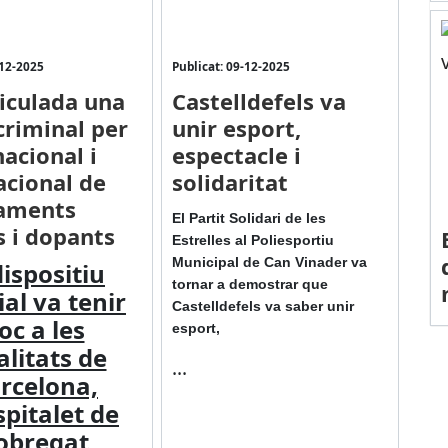
-12-2025
Publicat: 09-12-2025
iculada una
Castelldefels va
criminal per
unir esport,
nacional i
espectacle i
acional de
solidaritat
aments
El Partit Solidari de les
ls i dopants
Estrelles al Poliesportiu
Municipal de Can Vinader va
dispositiu
tornar a demostrar que
ial va tenir
Castelldefels va saber unir
loc a les
esport,
alitats de
...
rcelona,
spitalet de
obregat,