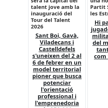
serà la capital del
una no
talent jove amb la
Partit 
inauguració del
les Est
Tour del Talent
Hi p
2026
jugad
Sant Boi, Gavà,
milit
Viladecans i
del m
Castelldefels
tant
s'uneixen del 2 al
com 
6 de febrer en un
model territorial
pioner que busca
potenciar
l'orientació
professional i
l'emprenedoria