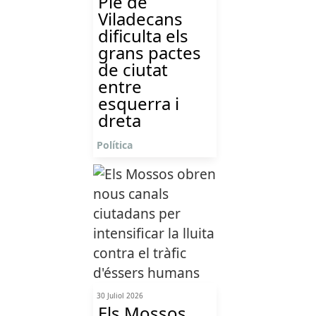
Ple de
Viladecans
dificulta els
grans pactes
de ciutat
entre
esquerra i
dreta
Política
30 Juliol 2026
Els Mossos