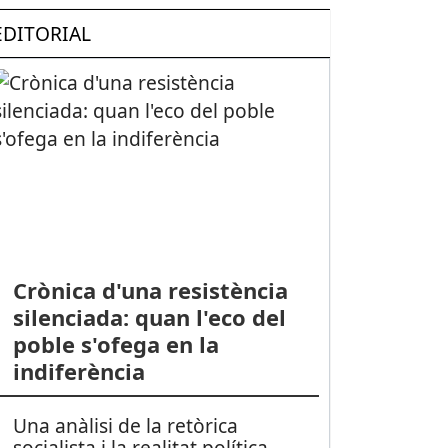
EDITORIAL
Crònica d'una resistència
silenciada: quan l'eco del
poble s'ofega en la
indiferència
Una anàlisi de la retòrica
socialista i la realitat política