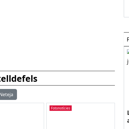
elldefels
Neteja
Fotonotícies