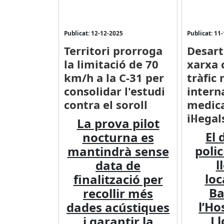
Publicat: 12-12-2025
Publicat: 11
Territori prorroga
Desart
la limitació de 70
xarxa 
km/h a la C-31 per
tràfic 
consolidar l'estudi
intern
contra el soroll
medic
il·lega
La prova pilot
El 
nocturna es
polic
mantindrà sense
l
data de
loc
finalització per
Ba
recollir més
l’Ho
dades acústiques
Ll
i garantir la