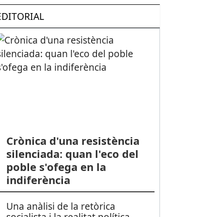
EDITORIAL
Crònica d'una resistència
silenciada: quan l'eco del
poble s'ofega en la
indiferència
Una anàlisi de la retòrica
socialista i la realitat política