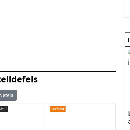
elldefels
Neteja
atiu
Societat