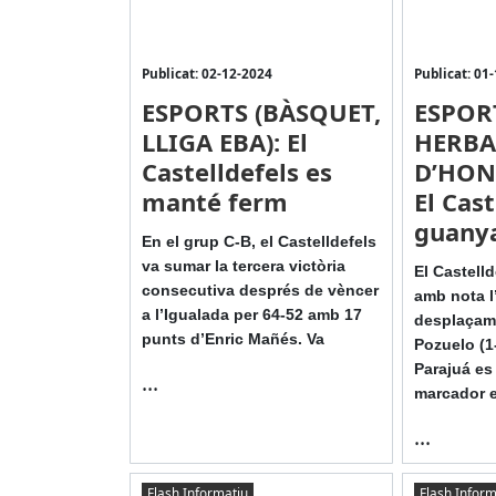
Publicat: 02-12-2024
Publicat: 01
ESPORTS (BÀSQUET,
ESPOR
LLIGA EBA): El
HERBA,
Castelldefels es
D’HONO
manté ferm
El Cas
guanya
En el grup C-B, el Castelldefels
va sumar la tercera victòria
El Castell
consecutiva després de vèncer
amb nota l
a l’Igualada per 64-52 amb 17
desplaçame
punts d’Enric Mañés. Va
Pozuelo (1
Parajuá es
...
marcador e
...
Flash Informatiu
Flash Inform