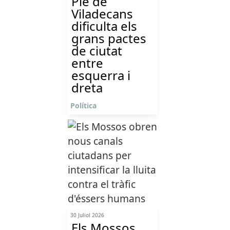
Ple de
Viladecans
dificulta els
grans pactes
de ciutat
entre
esquerra i
dreta
Política
30 Juliol 2026
Els Mossos