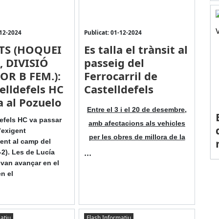
-12-2024
Publicat: 01-12-2024
TS (HOQUEI
Es talla el trànsit al
 DIVISIÓ
passeig del
R B FEM.):
Ferrocarril de
telldefels HC
Castelldefels
 al Pozuelo
Entre el 3 i el 20 de desembre,
defels HC va passar
amb afectacions als vehicles
’exigent
per les obres de millora de la
nt al camp del
...
-2). Les de Lucía
 van avançar en el
n el
atiu
Flash Informatiu