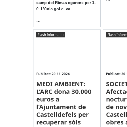
camp del Rimas egarenc per 1-
0. L’únic gol el va
...
Flash Informatiu
Flash Inform
Publicat: 20-11-2024
Publicat: 20
MEDI AMBIENT:
SOCIET
L’ARC dona 30.000
Afecta
euros a
noctur
l’Ajuntament de
de no
Castelldefels per
Castel
recuperar sòls
obres 