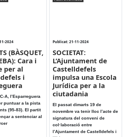
-11-2024
Publicat: 21-11-2024
TS (BÀSQUET,
SOCIETAT:
EBA): Cara i
L’Ajuntament de
e per al
Castelldefels
defels i
impulsa una Escola
eguera
Jurídica per a la
ciutadania
 C-A, l’Esparreguera
r puntuar a la pista
El passat dimarts 19 de
ts (95-83). El partit
novembre va tenir lloc l’acte de
nçar a sentenciar al
signatura del conveni de
rcer
col·laboració entre
l’Ajuntament de Castelldefels i