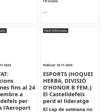
l’Il·lustre
...
atiu
Flash Informatiu
-11-2024
Publicat: 18-11-2024
AT:
ESPORTS (HOQUEI
cions
HERBA, DIVISIÓ
nes fins al 24
D’HONOR B FEM.):
vembre a
El Castelldefels
ldefels per
perd el lideratge
a l’Aeroport
El cap de setmana no