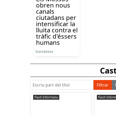
obren nous
canals
ciutadans per
intensificar la
lluita contra el
tràfic d'éssers
humans
Successos
Cast
Escriu part del títol
Filtrar
Flash Informatiu
Flash Inform