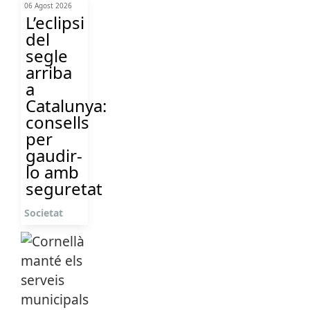
06 Agost 2026
L’eclipsi
del
segle
arriba
a
Catalunya:
consells
per
gaudir-
lo amb
seguretat
Societat