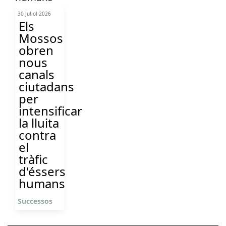
30 Juliol 2026
Els
Mossos
obren
nous
canals
ciutadans
per
intensificar
la lluita
contra
el
tràfic
d'éssers
humans
Successos