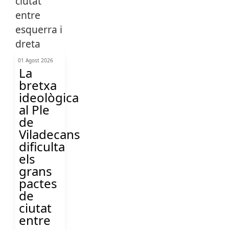
01 Agost 2026
La
bretxa
ideològica
al Ple
de
Viladecans
dificulta
els
grans
pactes
de
ciutat
entre