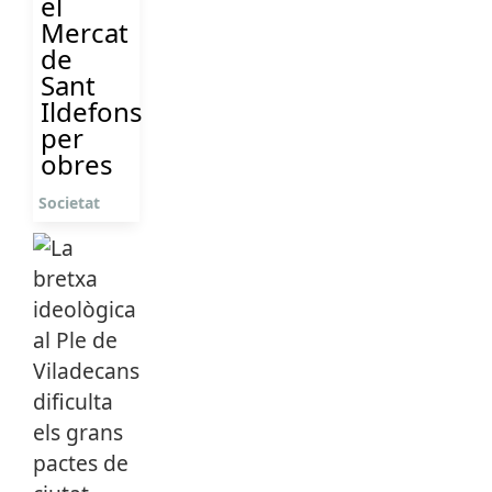
el
Mercat
de
Sant
Ildefons
per
obres
Societat