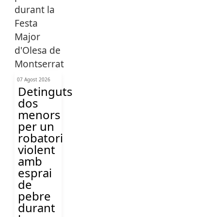
07 Agost 2026
Detinguts
dos
menors
per un
robatori
violent
amb
esprai
de
pebre
durant