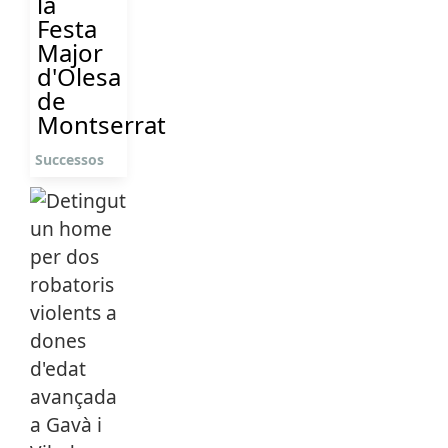
la
Festa
Major
d'Olesa
de
Montserrat
Successos