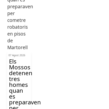
07 Agost 2026
Els
Mossos
detenen
tres
homes
quan
es
preparaven
per