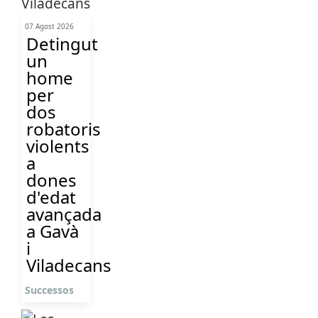
07 Agost 2026
Detingut
un
home
per
dos
robatoris
violents
a
dones
d'edat
avançada
a Gavà
i
Viladecans
Successos