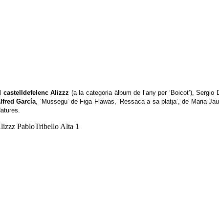
el
castelldefelenc Alizzz
(a la categoria àlbum de l’any per ‘Boicot’), Sergi
lfred García
, ‘Mussegu’ de Figa Flawas, ‘Ressaca a sa platja’, de Maria Jaum
atures.