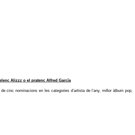
elenc Alizzz o el pratenc Alfred García
 de cinc nominacions en les categories d’artista de l’any, millor àlbum pop,