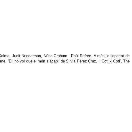
o Dalma, Judit Nedderman, Núria Graham i Raül Refree. A més, a l’apartat de
e, ‘Ell no vol que el món s’acabi’ de Silvia Pérez Cruz, i ‘Coti x Coti’, The