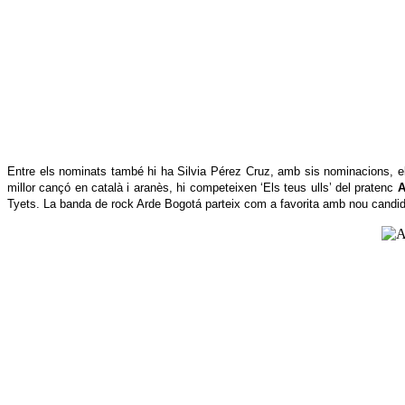
Entre els nominats també hi ha Silvia Pérez Cruz, amb sis nominacions, 
millor cançó en català i aranès, hi competeixen ‘Els teus ulls’ del pratenc
A
Tyets. La banda de rock Arde Bogotá parteix com a favorita amb nou candid