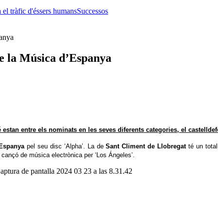
 el tràfic d'éssers humans
Successos
de la Música d’Espanya
stan entre els nominats en les seves diferents categories, el castelldef
’Espanya
pel seu disc ‘Alpha’. La de
Sant Climent de Llobregat
té un total
r cançó de música electrònica per ‘Los Ángeles’.