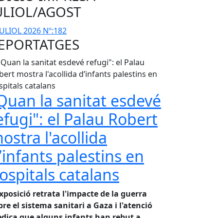
ULIOL/AGOST
EPORTATGES
Quan la sanitat esdevé
efugi": el Palau Robert
ostra l'acollida
’infants palestins en
ospitals catalans
exposició retrata l'impacte de la guerra
bre el sistema sanitari a Gaza i l'atenció
dica que alguns infants han rebut a
...