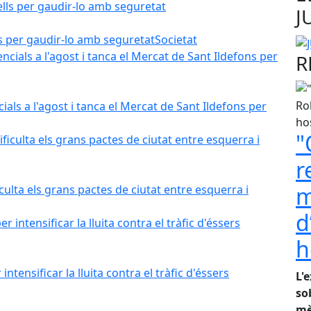
J
lls per gaudir-lo amb seguretat
Societat
R
als a l'agost i tanca el Mercat de Sant Ildefons per
"
r
m
iculta els grans pactes de ciutat entre esquerra i
d
h
tensificar la lluita contra el tràfic d'éssers
L'
so
mè