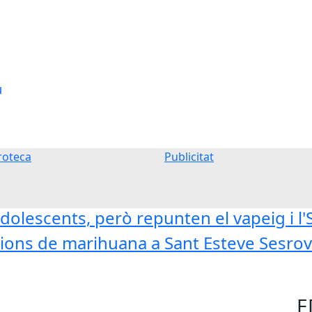
u
oteca
Publicitat
dolescents, però repunten el vapeig i l
ons de marihuana a Sant Esteve Sesrovi
E