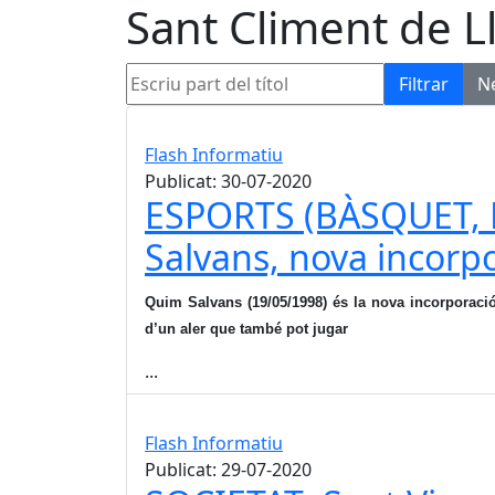
Sant Climent de L
Escriu part del títol
Filtrar
N
Flash Informatiu
Publicat: 30-07-2020
ESPORTS (BÀSQUET, 
Salvans, nova incorpo
Quim Salvans (19/05/1998) és la nova incorporació
d’un aler que també pot jugar
...
Flash Informatiu
Publicat: 29-07-2020