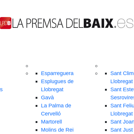
Esparreguera
Sant Clim
Esplugues de
Llobregat
ls
Llobregat
Sant Este
Gavà
Sesrovire
La Palma de
Sant Feli
Cervelló
Llobregat
Martorell
Sant Joa
Molins de Rei
Sant Just