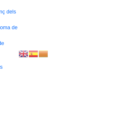
nç dels
loma de
de
s