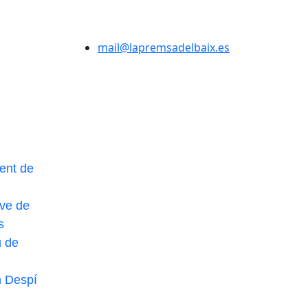
mail@lapremsadelbaix.es
ent de
ve de
s
u de
n Despí