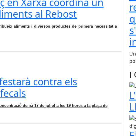
ç en Xarxa coordina un
r
aliments al Rebost
q
s
ribueix aliments i diversos productes de primera necessitat a
i
Una
pol
F
festarà contra els
fecals
L
L
oncentració demà 17 de juliol a les 19 hores a la plaça de
E