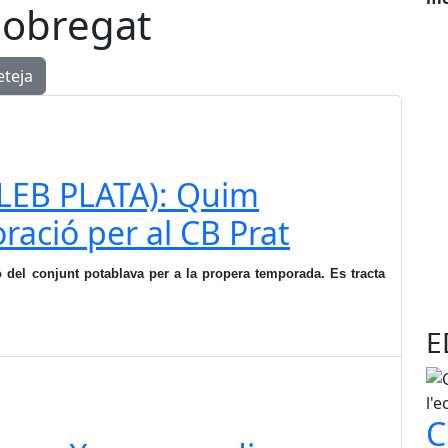
lobregat
eteja
LEB PLATA): Quim
ració per al CB Prat
 del conjunt potablava per a la propera temporada. Es tracta
E
C