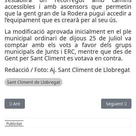
accessibles i amb ascensors que permetin
que la gent gran de la Rodera pugui accedir a
l’equipament que es crearà per al seu ús.
La modificació aprovada inicialment en el ple
municipal ordinari de dijous 25 de juliol va
comptar amb els vots a favor dels grups
municipals de Junts i ERC, mentre que des de
Gent per Sant Climent es votava en contra.
Redacció / Foto: Aj. Sant Climent de Llobregat
Sant Climent de Llobregat
Article anterior: Les obres de l’L5 de Metro arriben al seu equ
Article següen
Ant
Següent