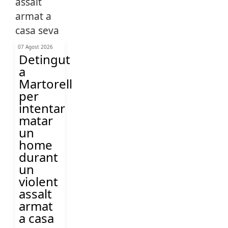
07 Agost 2026
Detingut
a
Martorell
per
intentar
matar
un
home
durant
un
violent
assalt
armat
a casa