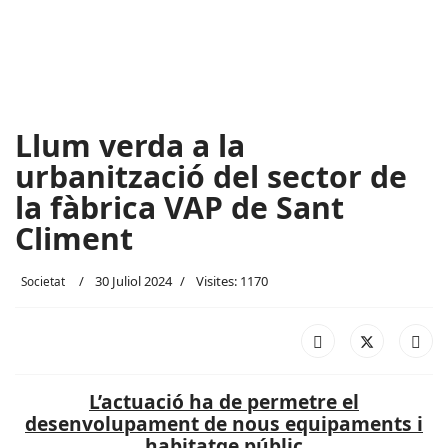
Llum verda a la
urbanització del sector de
la fàbrica VAP de Sant
Climent
30 Juliol 2024
Visites: 1170
Societat
L’actuació ha de permetre el
desenvolupament de nous equipaments i
habitatge públic