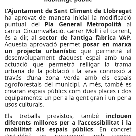
L’
Ajuntament de Sant Climent de Llobregat
ha aprovat de manera inicial la modificació
puntual del
Pla General Metropolità
al
carrer Circumval·lació, carrer Moll i el torrent,
és a dir, al
sector de l’antiga fàbrica VAP
.
Aquesta aprovació permet
posar en marxa
un projecte urbanístic
que permetrà el
desenvolupament d’aquest espai amb una
actuació que permetrà relligar la trama
urbana de la població i la seva connexió a
través d’una zona verda amb els espais
agroforestals del municipi. A més, també es
crearan espais públics com dues places i dos
equipaments: un per a la gent gran i un per a
usos culturals.
Els treballs previstos, també
inclouen
diferents millores per a l’accessibilitat i la
mobilitat als espais públics
. En concret
s’establirà un recorregut amb camins