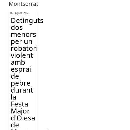
07 Agost 2026
Detinguts
dos
menors
per un
robatori
violent
amb
esprai
de
pebre
durant
la
Festa
Major
d'Olesa
de