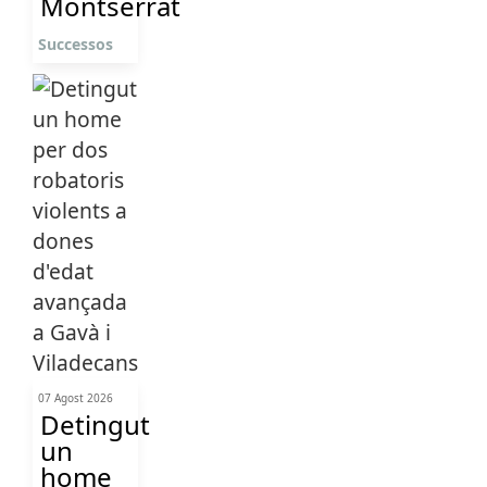
Montserrat
Successos
07 Agost 2026
Detingut
un
home