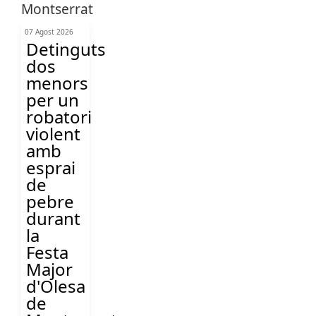
07 Agost 2026
Detinguts
dos
menors
per un
robatori
violent
amb
esprai
de
pebre
durant
la
Festa
Major
d'Olesa
de