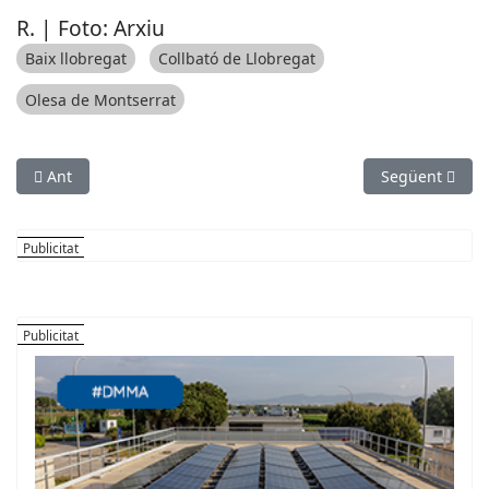
R. | Foto: Arxiu
Baix llobregat
Collbató de Llobregat
Olesa de Montserrat
Article anterior: Adelson volia traslladar l’aeroport i enderrocar
Article següent
Ant
Següent