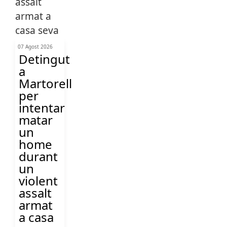
07 Agost 2026
Detingut
a
Martorell
per
intentar
matar
un
home
durant
un
violent
assalt
armat
a casa