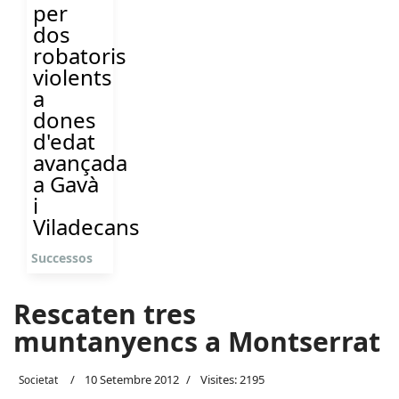
per
dos
robatoris
violents
a
dones
d'edat
avançada
a Gavà
i
Viladecans
Successos
Rescaten tres
muntanyencs a Montserrat
10 Setembre 2012
Visites: 2195
Societat