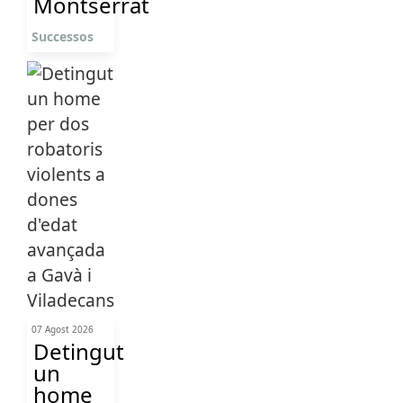
Montserrat
Successos
07 Agost 2026
Detingut
un
home