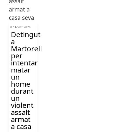
07 Agost 2026
Detingut
a
Martorell
per
intentar
matar
un
home
durant
un
violent
assalt
armat
a casa