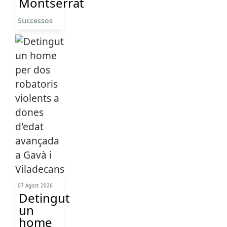
Montserrat
Successos
07 Agost 2026
Detingut
un
home