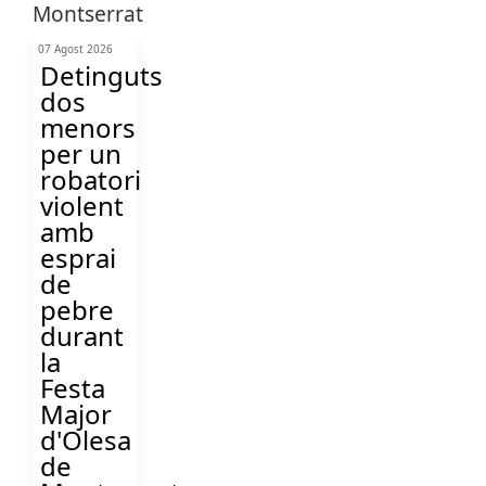
07 Agost 2026
Detinguts
dos
menors
per un
robatori
violent
amb
esprai
de
pebre
durant
la
Festa
Major
d'Olesa
de