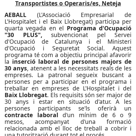
Transportistes o Operaris/es, Neteja
AEBALL
(L'Associació Empresarial de
L'Hospitalet i el Baix Llobregat) participa per
quarta vegada en el
Programa d'Ocupació
"30 PLUS",
subvencionat pel Servei
d'Ocupació de Catalunya i el Ministeri
d'Ocupació i Seguretat Social. Aquest
programa té com a objectiu principal afavorir
la
inserció laboral de persones majors de
30 anys
, atenent a les necessitats reals de les
empreses. La patronal segueix buscant a
persones per a participar en el programa i
treballar en empreses de L'Hospitalet i del
Baix Llobregat
. Els requisits són ser major de
30 anys i estar en situació d'atur. A les
persones participants se'ls oferirà un
contracte laboral
d'un mínim de 6 o 9
mesos, acompanyat d'una formació
relacionada amb el lloc de treball a cobrir i
una tutorització durant tot el procés.