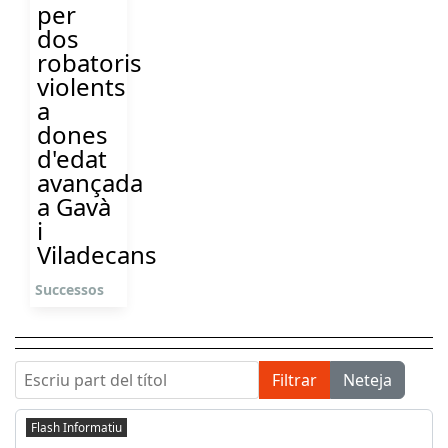
per
dos
robatoris
violents
a
dones
d'edat
avançada
a Gavà
i
Viladecans
Successos
Escriu part del títol
Filtrar
Neteja
Flash Informatiu