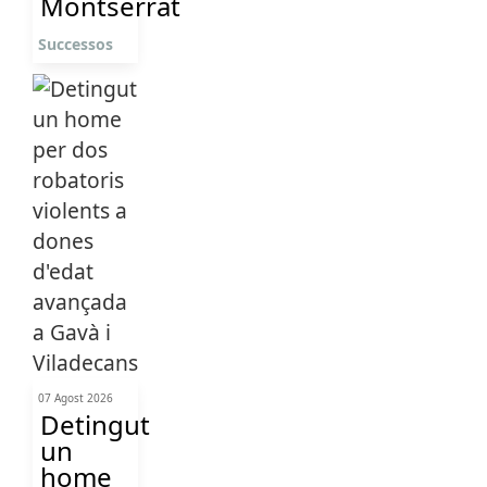
Montserrat
Successos
07 Agost 2026
Detingut
un
home