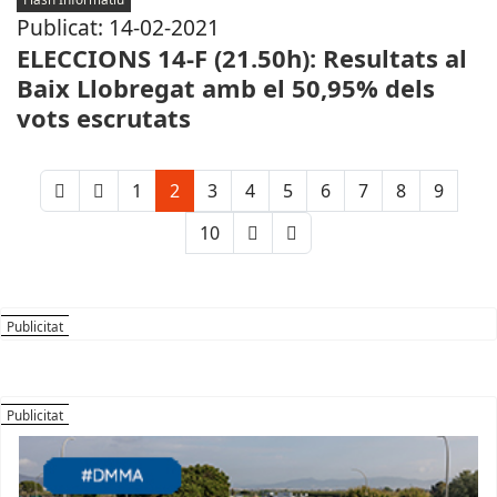
Publicat: 14-02-2021
ELECCIONS 14-F (21.50h): Resultats al
Baix Llobregat amb el 50,95% dels
vots escrutats
1
2
3
4
5
6
7
8
9
10