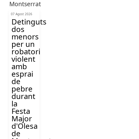
07 Agost 2026
Detinguts
dos
menors
per un
robatori
violent
amb
esprai
de
pebre
durant
la
Festa
Major
d'Olesa
de