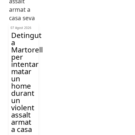
07 Agost 2026
Detingut
a
Martorell
per
intentar
matar
un
home
durant
un
violent
assalt
armat
a casa