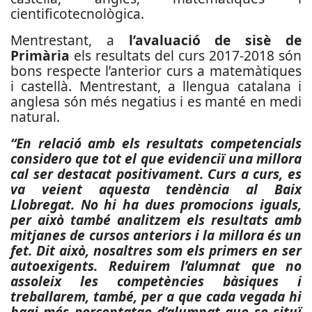
cientificotecnològica.
Mentrestant, a
l’avaluació de sisè de
Primària
els resultats del curs 2017-2018 són
bons respecte l’anterior curs a matemàtiques
i castellà. Mentrestant, a llengua catalana i
anglesa són més negatius i es manté en medi
natural.
“En relació amb els resultats competencials
considero que tot el que evidenciï una millora
cal ser destacat positivament. Curs a curs, es
va veient aquesta tendència al Baix
Llobregat. No hi ha dues promocions iguals,
per això també analitzem els resultats amb
mitjanes de cursos anteriors i la millora és un
fet. Dit això, nosaltres som els primers en ser
autoexigents. Reduirem l’alumnat que no
assoleix les competències bàsiques i
treballarem, també, per a que cada vegada hi
hagi més percentatge d’alumnat que se situï