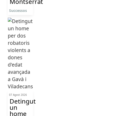
Montserrat
Successos
07 Agost 2026
Detingut
un
home