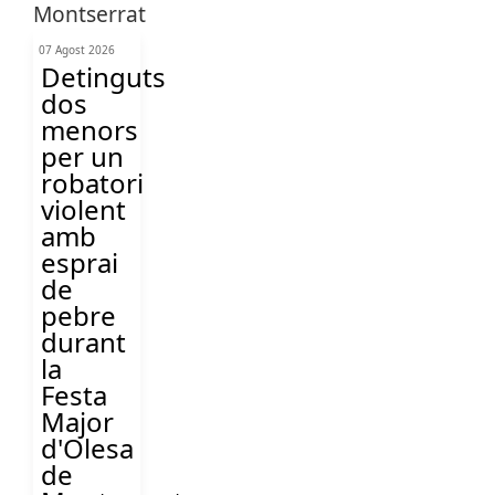
07 Agost 2026
Detinguts
dos
menors
per un
robatori
violent
amb
esprai
de
pebre
durant
la
Festa
Major
d'Olesa
de