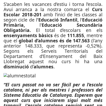
S’acaben les vacances d’estiu i torna l’escola.
Avui arranca a la nostra comarca el
Curs
Escolar 2018-201
amb l’inici de les classes al
segon cicle de l
'Educació Infantil,
l'
Educació
Primària,
l'
Educació Secundària
Obligatòria.
El total d’escolars en els
ensenyaments bàsics
és de
111.855
, mentre
que el
global d’alumnes és de 147.563
(l'any
anterior 148.333, que representa -0,52%).
Segons els Serveis Territorials del
Departament d’Ensenyament del Baix
Llobregat aquest nou curs hi ha una
disminució
d’
alumnes
.
“El curs passat no va ser fàcil per a l’escola
catalana, ni per als mestres i professors del
Sistema Educatiu de Catalunya. Esperem que
aquest curs que iniciarem sigui molt més
tranquil. L’escola catalana seguirà sent un