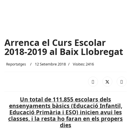
Arrenca el Curs Escolar
2018-2019 al Baix Llobregat
12 Setembre 2018
Visites: 2416
Reportatges
Un total de 111.855 escolars dels
ensenyaments bàsics (Educació Infantil,
Educació Primària i ESO) inicien avui les
classes, i la resta ho faran en els propers
dies