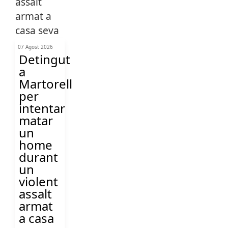
07 Agost 2026
Detingut
a
Martorell
per
intentar
matar
un
home
durant
un
violent
assalt
armat
a casa