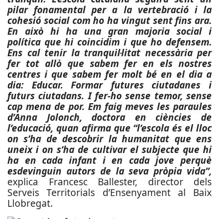
pilar fonamental per a la vertebració i la
cohesió social com ho ha vingut sent fins ara.
En això hi ha una gran majoria social i
política que hi coincidim i que ho defensem.
Ens cal tenir la tranquil·litat necessària per
fer tot allò que sabem fer en els nostres
centres i que sabem fer molt bé en el dia a
dia: Educar. Formar futures ciutadanes i
futurs ciutadans. I fer-ho sense temor, sense
cap mena de por. Em faig meves les paraules
d’Anna Jolonch, doctora en ciències de
l’educació, quan afirma que “l’escola és el lloc
on s’ha de descobrir la humanitat que ens
uneix i on s’ha de cultivar el subjecte que hi
ha en cada infant i en cada jove perquè
esdevinguin autors de la seva pròpia vida”,
explica Francesc Ballester, director dels
Serveis Territorials d’Ensenyament al Baix
Llobregat.