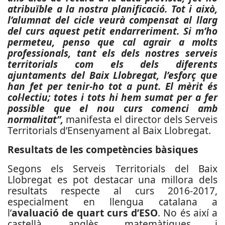
atribuïble a la nostra planificació. Tot i això,
l’alumnat del cicle veurà compensat al llarg
del curs aquest petit endarreriment. Si m’ho
permeteu, penso que cal agrair a molts
professionals, tant els dels nostres serveis
territorials com els dels diferents
ajuntaments del Baix Llobregat, l’esforç que
han fet per tenir-ho tot a punt. El mèrit és
col·lectiu; totes i tots hi hem sumat per a fer
possible que el nou curs comenci amb
normalitat”,
manifesta el director dels Serveis
Territorials d’Ensenyament al Baix Llobregat.
Resultats de les competències bàsiques
Segons els Serveis Territorials del Baix
Llobregat es pot destacar una millora dels
resultats respecte al curs 2016-2017,
especialment en llengua catalana a
l’
avaluació de quart curs d’ESO
. No és així a
castellà, anglès, matemàtiques i