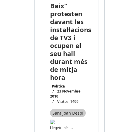
Baix"
protesten
davant les
instal·lacions
de TV3 i
ocupen el
seu hall
durant més
de mitja
hora
Política
23 Novembre
2010
Visites: 1499
Sant Joan Despí
Llegeix més …