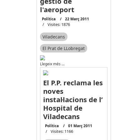
gestió de
l'aeroport
Política
22 Març 2011
Visites: 1876
Viladecans
El Prat de LLobregat
Llegeix més …
El P.P. reclama les
noves
instal·lacions de l’
Hospital de
Viladecans
Política
01 Març 2011
Visites: 1166