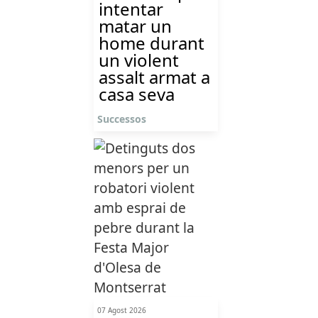
intentar
matar un
home durant
un violent
assalt armat a
casa seva
Successos
07 Agost 2026