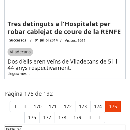
Tres detinguts a l’Hospitalet per
robar cablejat de coure de la RENFE
Successos
01 Juliol 2014
Visites: 1611
Viladecans
Dos d’ells eren veïns de Viladecans de 51 i
44 anys respectivament.
Llegeix més …
Pàgina 175 de 192
170
171
172
173
174
175
176
177
178
179