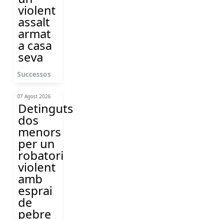
violent
assalt
armat
a casa
seva
Successos
07 Agost 2026
Detinguts
dos
menors
per un
robatori
violent
amb
esprai
de
pebre