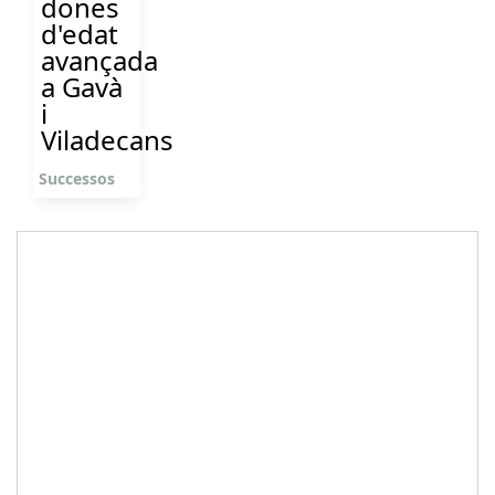
dones
d'edat
avançada
a Gavà
i
Viladecans
Successos