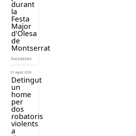
durant
la
Festa
Major
d'Olesa
de
Montserrat
Successos
07 Agost 2026
Detingut
un
home
per
dos
robatoris
violents
a