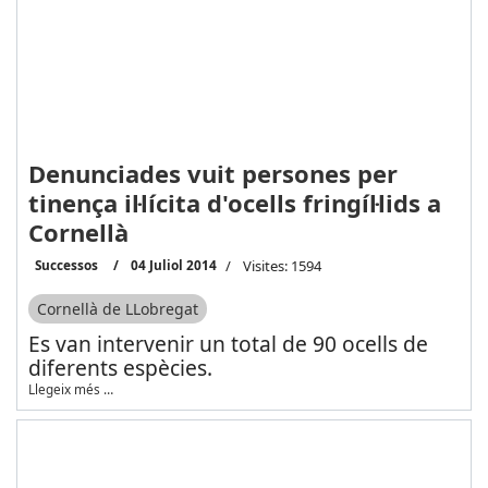
Denunciades vuit persones per
tinença il·lícita d'ocells fringíl·lids a
Cornellà
Successos
04 Juliol 2014
Visites: 1594
Cornellà de LLobregat
Es van intervenir un total de 90 ocells de
diferents espècies.
Llegeix més …