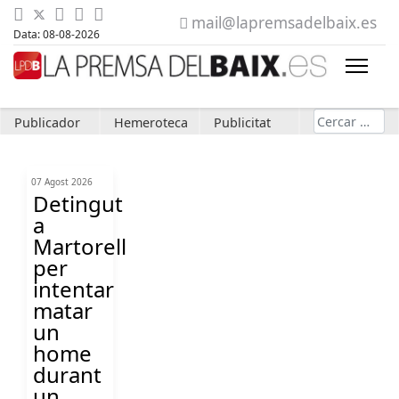
mail@lapremsadelbaix.es
Data: 08-08-2026
Cerca
Publicador
Hemeroteca
Publicitat
07 Agost 2026
Detingut
a
Martorell
per
intentar
matar
un
home
durant
un