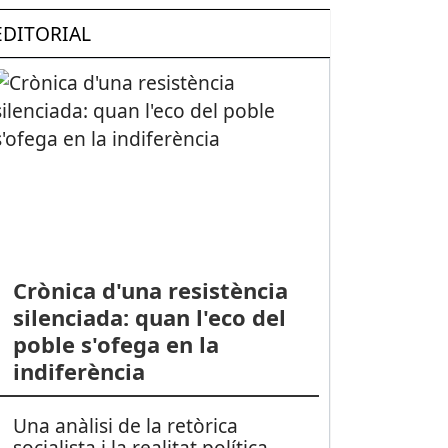
EDITORIAL
Crònica d'una resistència
silenciada: quan l'eco del
poble s'ofega en la
indiferència
Una anàlisi de la retòrica
socialista i la realitat política