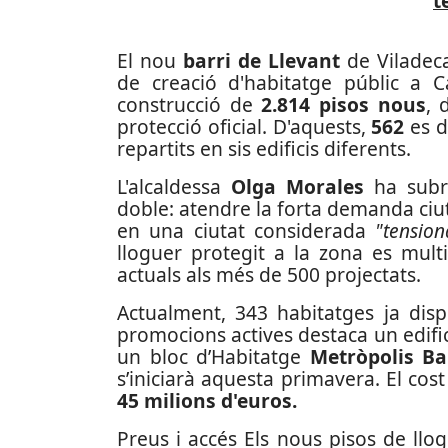
t
El nou
barri de Llevant
de Viladeca
de creació d'habitatge públic a Ca
construcció de
2.814 pisos nous
, 
protecció oficial. D'aquests,
562
es d
repartits en sis edificis diferents.
L'alcaldessa
Olga Morales
ha subrat
doble: atendre la forta demanda ciut
en una ciutat considerada
"tensio
lloguer protegit a la zona es mult
actuals als més de 500 projectats.
Actualment, 343 habitatges ja disp
promocions actives destaca un edifici
un bloc d’Habitatge
Metròpolis Ba
s’iniciarà aquesta primavera. El cost
45 milions d'euros.
Preus i accés Els nous pisos de llo