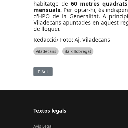
habitatge de
60 metres quadrats
mensuals
. Per optar-hi, és indispen
d'HPO de la Generalitat. A princip
Viladecans apuntades en aquest regi
de lloguer.
Redacció/ Foto: Aj. Viladecans
Viladecans
Baix llobregat
Article anterior: El xef Marc Ribas rebrà la Ca
Ant
Textos legals
Avis Legal