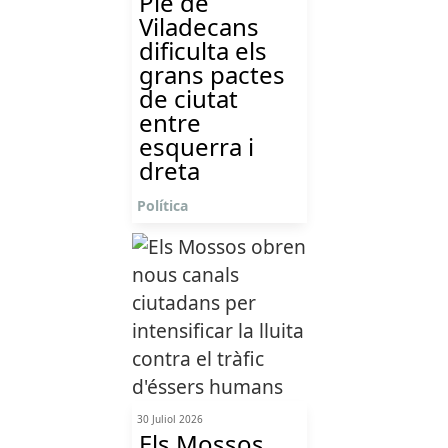
Ple de
Viladecans
dificulta els
grans pactes
de ciutat
entre
esquerra i
dreta
Política
30 Juliol 2026
Els Mossos