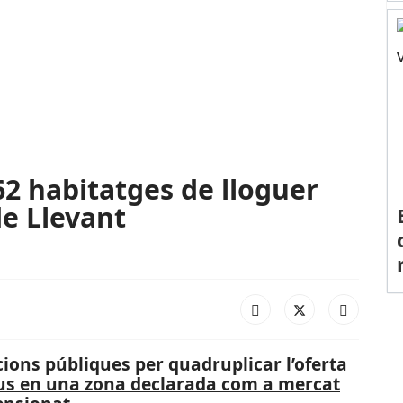
62 habitatges de lloguer
de Llevant
ons públiques per quadruplicar l’oferta
reus en una zona declarada com a mercat