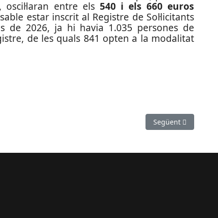
, oscil·laran entre els
540 i els 660 euros
sable estar inscrit al Registre de Sol·licitants
is de 2026, ja hi havia 1.035 persones de
stre, de les quals 841 opten a la modalitat
rxofa d'Or en una Carxofada de rècord a Sant Boi
Article següent: Bon
Següent