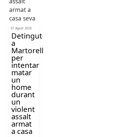
07 Agost 2026
Detingut
a
Martorell
per
intentar
matar
un
home
durant
un
violent
assalt
armat
a casa