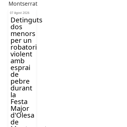
07 Agost 2026
Detinguts
dos
menors
per un
robatori
violent
amb
esprai
de
pebre
durant
la
Festa
Major
d'Olesa
de