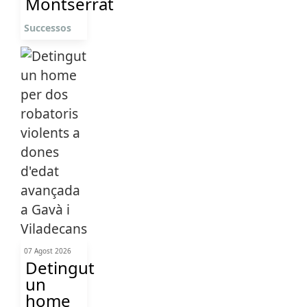
Montserrat
Successos
07 Agost 2026
Detingut
un
home