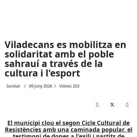
Viladecans es mobilitza en
solidaritat amb el poble
sahrauí a través de la
cultura i l'esport
09 Juny 2026
Visites: 253
Societat
El municipi clou el segon Cicle Cultural de
Resistències amb una caminada popular, el
testimoni de dones a l'exili i partits de