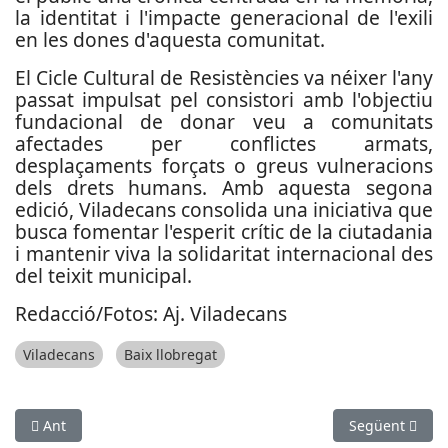
la identitat i l'impacte generacional de l'exili
en les dones d'aquesta comunitat.
El Cicle Cultural de Resistències va néixer l'any
passat impulsat pel consistori amb l'objectiu
fundacional de donar veu a comunitats
afectades per conflictes armats,
desplaçaments forçats o greus vulneracions
dels drets humans. Amb aquesta segona
edició, Viladecans consolida una iniciativa que
busca fomentar l'esperit crític de la ciutadania
i mantenir viva la solidaritat internacional des
del teixit municipal.
Redacció/Fotos: Aj. Viladecans
Viladecans
Baix llobregat
Article anterior: El SEM desplega 164 noves ambulàncies a la 
Article següent
Ant
Següent