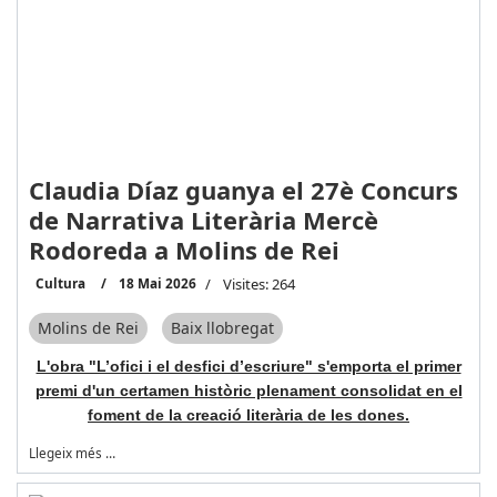
Claudia Díaz guanya el 27è Concurs
de Narrativa Literària Mercè
Rodoreda a Molins de Rei
Cultura
18 Mai 2026
Visites: 264
Molins de Rei
Baix llobregat
L'obra "L’ofici i el desfici d’escriure" s'emporta el primer
premi d'un certamen històric plenament consolidat en el
foment de la creació literària de les dones.
Llegeix més …