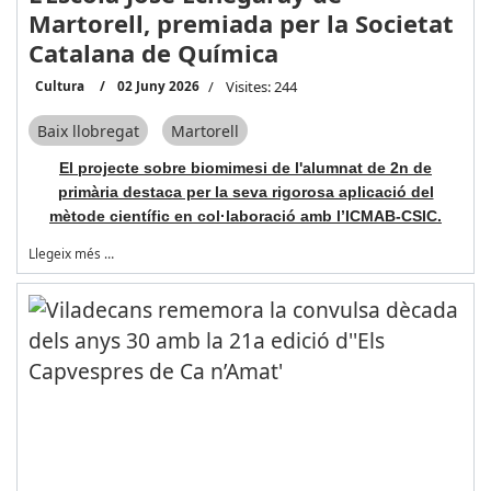
Martorell, premiada per la Societat
Catalana de Química
Cultura
02 Juny 2026
Visites: 244
Baix llobregat
Martorell
El projecte sobre biomimesi de l'alumnat de 2n de
primària destaca per la seva rigorosa aplicació del
mètode científic en col·laboració amb l’ICMAB-CSIC.
Llegeix més …