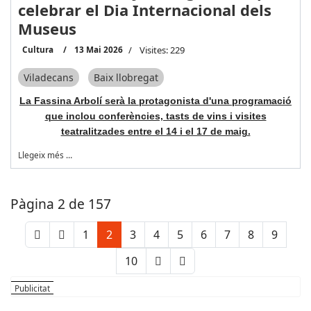
celebrar el Dia Internacional dels
Museus
Cultura
13 Mai 2026
Visites: 229
Viladecans
Baix llobregat
La Fassina Arbolí serà la protagonista d'una programació
que inclou conferències, tasts de vins i visites
teatralitzades entre el 14 i el 17 de maig.
Llegeix més …
Pàgina 2 de 157
1
2
3
4
5
6
7
8
9
10