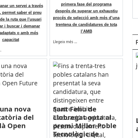
primera fase del programa
nar un servei a través
després de superar un exhaustiu
n, permet saber el preu
procés de selecció amb més d’una
de la ruta que l'usuari
trentena de candidatures de tota
ar i buscar i demanar
l’AMB
 adaptats o amb més
capacitat
Llegeix més …
…
 una nova
Sant Feliu de
atòria del
Llobregat opta al
là Open
premi Millor Poble
Tecnològic de