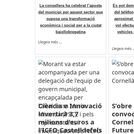
La consellera ha celebrat l’aposta
Es pot dema
del municipi per aquest sector que
del telèfo
suposa una transformació
aproximat 
econòmica i social per a la ciutat
vol efectu
baixllobregatina
vehicles
Llegeix més …
Llegeix més 
Ciència e Innovació
S’obre
invertirà 3,7
convoc
milions d’euros a
Cornel
l’ICFO Castelldefels
Future