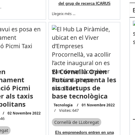
del grup de recerca ICARUS
…
Llegeix més …
en
El Cornellà Open
onament
Future presenta les
ació Picmi
sis startups de
r als taxis
base tecnològica
olitans
Tecnologia
01 Novembre 2022
Visites: 647
02 Novembre 2022
646
Cornellà de LLobregat
regat
Els emprenedors entren en una