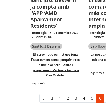
Sant Just Desvern
El Baix
ja compta amb
comar
l’APP ‘AMB
més co
Aparcament
intern
Residents’
ampla
Tecnologia
04 Setembre 2022
Tecnologia
Visites: 684
Visites: 
Sant Just Desvern
Baix llob
El servei, que permet gestionar
La nostra 
l'aparcament sense parquímetres,
mitjana c
s'inicia al barri Centre i
properament s'activarà també a
Llegeix més 
Can Modolell
Llegeix més …
1
2
3
4
5
6