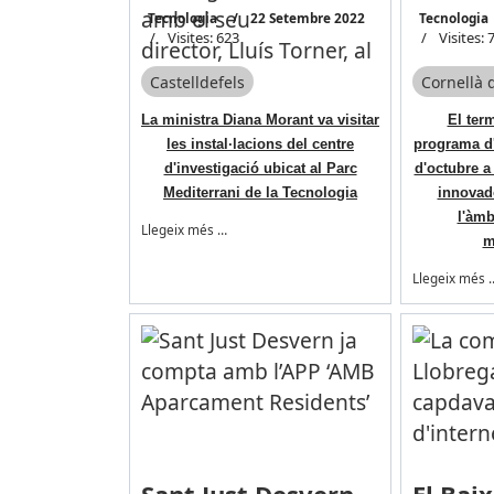
Tecnologia
22 Setembre 2022
Tecnologia
Visites: 623
Visites: 
Castelldefels
Cornellà 
La ministra Diana Morant va visitar
El term
les instal·lacions del centre
programa d'
d'investigació ubicat al Parc
d'octubre a
Mediterrani de la Tecnologia
innovad
l'àmb
Llegeix més …
m
Llegeix més 