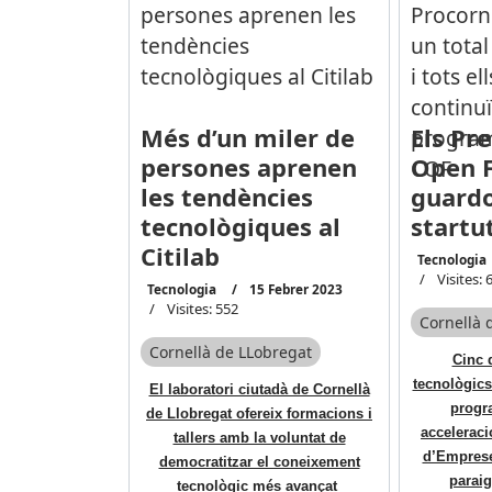
Més d’un miler de
Els Pre
persones aprenen
Open F
les tendències
guardo
tecnològiques al
startu
Citilab
Tecnologia
Visites: 
Tecnologia
15 Febrer 2023
Visites: 552
Cornellà 
Cornellà de LLobregat
Cinc 
tecnològic
El laboratori ciutadà de Cornellà
progra
de Llobregat ofereix formacions i
acceleraci
tallers amb la voluntat de
d’Empreses
democratitzar el coneixement
paraig
tecnològic més avançat