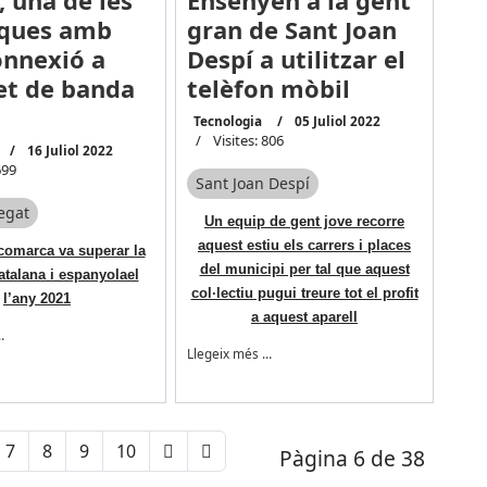
, una de les
Ensenyen a la gent
ques amb
gran de Sant Joan
nnexió a
Despí a utilitzar el
et de banda
telèfon mòbil
Tecnologia
05 Juliol 2022
Visites: 806
16 Juliol 2022
699
Sant Joan Despí
regat
Un equip de gent jove recorre
aquest estiu els carrers i places
comarca va superar la
del municipi per tal que aquest
atalana i espanyolael
col·lectiu pugui treure tot el profit
l’any 2021
a aquest aparell
…
Llegeix més …
7
8
9
10
Pàgina 6 de 38