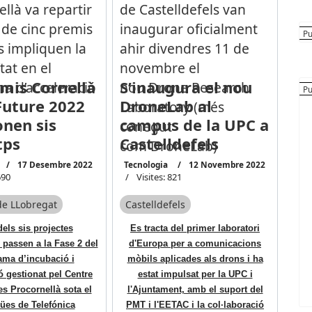
mis Cornellà
S’inaugura el nou
uture 2022
DroneLab al
nen sis
campus de la UPC a
tps
Castelldefels
17 Desembre 2022
Tecnologia
12 Novembre 2022
690
Visites: 821
de LLobregat
Castelldefels
dels sis projectes
Es tracta del primer laboratori
s passen a la Fase 2 del
d'Europa per a comunicacions
ma d’incubació i
mòbils aplicades als drons i ha
ó gestionat pel Centre
estat impulsat per la UPC i
 Procornellà sota el
l'Ajuntament, amb el suport del
ües de Telefónica
PMT i l'EETAC i la col·laboració