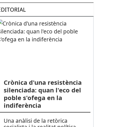
EDITORIAL
Crònica d'una resistència
silenciada: quan l'eco del
poble s'ofega en la
indiferència
Una anàlisi de la retòrica
socialista i la realitat política