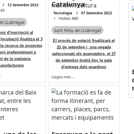
Catalunya
12 Setembre 2022
743
Tecnologia
07 Setembre 2022
Visites: 660
de LLobregat
Sant Feliu de LLobregat
ini d'inscripció al
incubació finalitza el 3
El procés de votació finalitzarà el
 la recerca de projectes
22 de setembre i, una vegada
ors preferentment a
seleccionats els guanyadors, el 27
it de la indústria
de setembre tindrà lloc la gala
anufacturera
d'entrega dels guardons
…
Llegeix més …