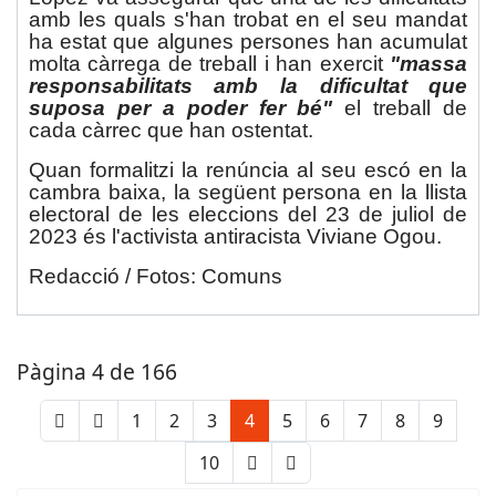
amb les quals s'han trobat en el seu mandat
ha estat que algunes persones han acumulat
molta càrrega de treball i han exercit
"massa
responsabilitats amb la dificultat que
suposa per a poder fer bé"
el treball de
cada càrrec que han ostentat.
Quan formalitzi la renúncia al seu escó en la
cambra baixa, la següent persona en la llista
electoral de les eleccions del 23 de juliol de
2023 és l'activista antiracista Viviane Ogou.
Redacció / Fotos: Comuns
Pàgina 4 de 166
1
2
3
4
5
6
7
8
9
10