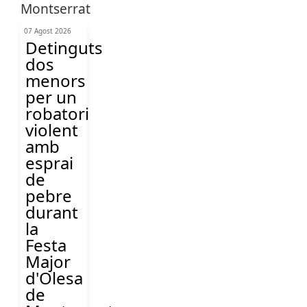
07 Agost 2026
Detinguts
dos
menors
per un
robatori
violent
amb
esprai
de
pebre
durant
la
Festa
Major
d'Olesa
de