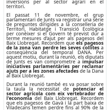
inversions per al sector agrari en el
territori.
El passat 11 de novembre, el grup
parlamentari de Junts va registrar una sèrie
de preguntes dirigides a la conselleria de
Territori, Habitatge i Transició Ecològica
per conèixer si el Govern té previst dur a
terme mesures d’ajut per als pagesos del
Baix Llobregat. Recordem que
els pagesos
de la zona van perdre les seves collites
a
conseqüència del temporal DANA. Per
aquest motiu, durant la reunió, els diputats
de Junts es van comprometre a
impulsar
iniciatives parlamentàries per reclamar
ajuts per a les zones afectades
de la Dana
al Baix Llobregat.
Durant la reunió també es va posar sobre
la taula la necessitat de
potenciar el
sector agrícola com eix vertebrador de
l'economia
del Baix Llobregat. Recordem
que els pagesos de Gavà i la part baixa de
Viladecans temen perdre fins al 90% de la