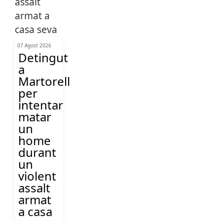
07 Agost 2026
Detingut
a
Martorell
per
intentar
matar
un
home
durant
un
violent
assalt
armat
a casa