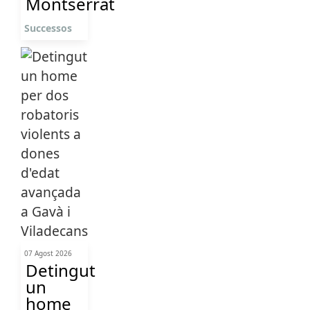
Montserrat
Successos
07 Agost 2026
Detingut
un
home