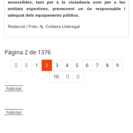
accessibles, tant per a la ciutadania com per a les
entitats esportives, promovent un ús responsable i
adequat dels equipaments públics.
Redacció / Foto: Aj. Corbera Llobregat
Pàgina 2 de 1376
1
2
3
4
5
6
7
8
9
10