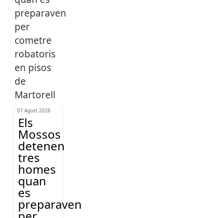
07 Agost 2026
Els
Mossos
detenen
tres
homes
quan
es
preparaven
per