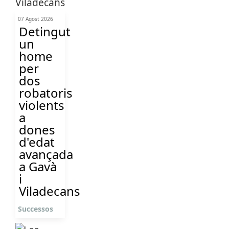
07 Agost 2026
Detingut
un
home
per
dos
robatoris
violents
a
dones
d'edat
avançada
a Gavà
i
Viladecans
Successos