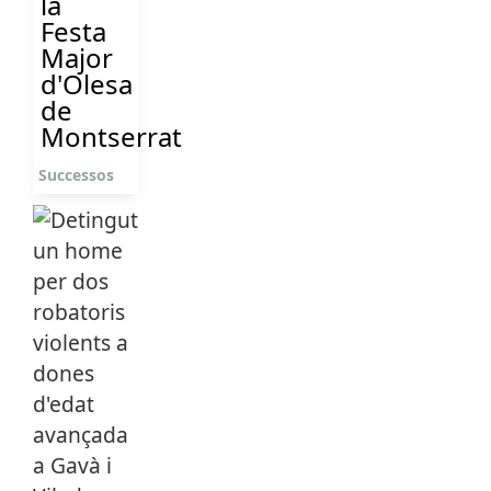
la
Festa
Major
d'Olesa
de
Montserrat
Successos