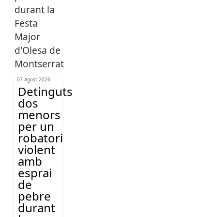
07 Agost 2026
Detinguts
dos
menors
per un
robatori
violent
amb
esprai
de
pebre
durant