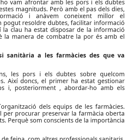
ho vam afrontar amb les pors i els dubtes
uestes magnituds. Però amb el pas dels dies,
rmació i anàvem coneixent millor el
pogut resoldre dubtes, facilitar informació
xí la clau ha estat disposar de la informació
 la manera de combatre la por és amb el
si sanitària a les farmàcies des que va
s, les pors i els dubtes sobre quelcom
s. Així doncs, el primer ha estat gestionar
ps i, posteriorment , abordar-ho amb els
d´organització dels equips de les farmàcies.
l per procurar preservar la farmàcia oberta
ts. Perquè som conscients de la importància
 de feina, com altres professionals sanitaris,