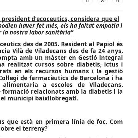
l president d'ecoceutics, considera que el
podien haver fet més, els ha faltat empatia i
la nostra labor sanitària
”
oceutics des de 2005. Resident al Papiol és
cia Vilà de Viladecans des de fa 24 anys.
 compta amb un màster en Gestió integral
a realitzat cursos sobre diabetis, ictus i
rats en els recursos humans i la gestió
 Col·legi de farmacèutics de Barcelona i ha
ó alimentaria a escoles de Viladecans.
 formació relacionats amb la diabetis i la
del municipi baixllobregatí.
ius que està en primera línia de foc. Com
obre el terreny?