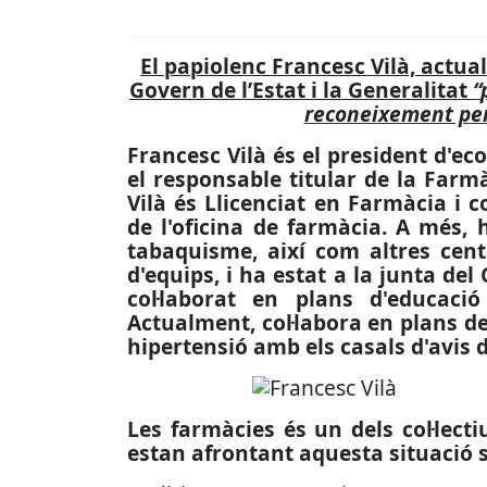
El papiolenc Francesc Vilà, actua
Govern de l’Estat i la Generalitat
“
reconeixement per 
Francesc Vilà és el president d'ec
el responsable titular de la Farmà
Vilà és Llicenciat en Farmàcia i
de l'oficina de farmàcia. A més, h
tabaquisme, així com altres cent
d'equips, i ha
estat a la junta del
col·laborat en plans d'educaci
Actualment, col·labora en plans de
hipertensió amb els casals d'avis 
Les farmàcies és un dels col·lect
estan afrontant aquesta situació s