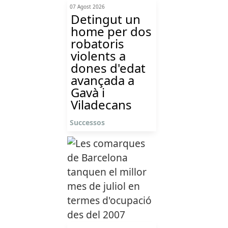
07 Agost 2026
Detingut un
home per dos
robatoris
violents a
dones d'edat
avançada a
Gavà i
Viladecans
Successos