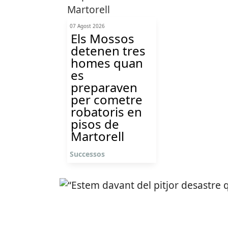
07 Agost 2026
Els Mossos
detenen tres
homes quan
es
preparaven
per cometre
robatoris en
pisos de
Martorell
Successos