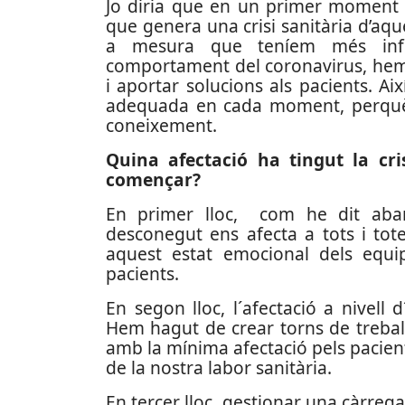
Jo diria que en un primer moment 
que genera una crisi sanitària d’aq
a mesura que teníem més info
comportament del coronavirus, hem 
i aportar solucions als pacients. Ai
adequada en cada moment, perquè
coneixement.
Quina afectació ha tingut la cri
començar?
En primer lloc, com he dit aban
desconegut ens afecta a tots i tote
aquest estat emocional dels equi
pacients.
En segon lloc, l´afectació a nivell 
Hem hagut de crear torns de trebal
amb la mínima afectació pels pacien
de la nostra labor sanitària.
En tercer lloc, gestionar una càrrega