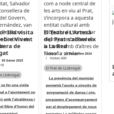
r Illa visita
El Teatre L'Artesà
sebre Vivent
del Prat s’adhereix
bera de
a La Red
gat
Cultura
22 Desembre 2024
Visites: 600
05 Gener 2025
818
El Prat de LLobregat
e Llobregat
La presència del municipi
va fer una visita
permetrà l’accés a circuits de
nal a l’ajuntament on
programació de dansa i circ,
ir amb l’alcaldessa i
programes d’acompanyament
el llibre d’honor del
per al desplegament de nous
consistori
projectes i a múltiples espais