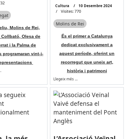
732
Cultura
10 Desembre 2024
Visites: 770
regat
Molins de Rei
eliu, Molins de Rei,
És el primer a Catalunya
 Collbató, Olesa de
dedicat exclusivament a
rat i la Palma de
aquest període, oferint un
s programaran vint-i-
recorregut que uneix art,
epresentacions
…
història i patrimoni
Llegeix més …
a, la més
L’Associació Veïnal