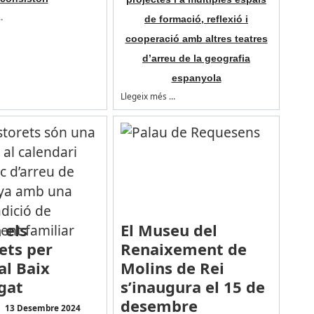
…
de formació, reflexió i
cooperació amb altres teatres
d’arreu de la geografia
espanyola
Llegeix més …
 els
El Museu del
ets per
Renaixement de
al Baix
Molins de Rei
gat
s’inaugura el 15 de
desembre
13 Desembre 2024