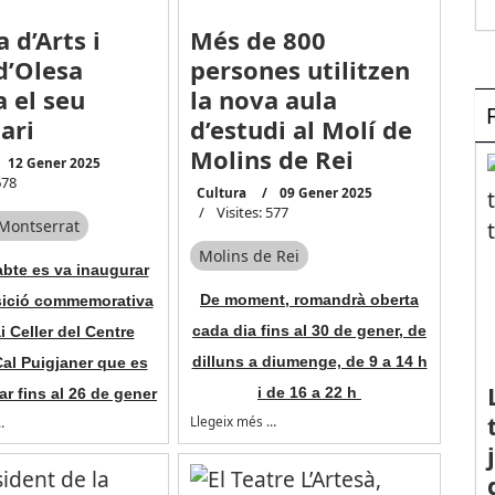
a d’Arts i
Més de 800
 d’Olesa
persones utilitzen
a el seu
la nova aula
ari
d’estudi al Molí de
Molins de Rei
12 Gener 2025
678
Cultura
09 Gener 2025
Visites: 577
Montserrat
Molins de Rei
abte es va inaugurar
De moment, romandrà oberta
ició commemorativa
cada dia fins al 30 de gener, de
i Celler del Centre
dilluns a diumenge, de 9 a 14 h
Cal Puigjaner que es
i de 16 a 22 h
ar fins al 26 de gener
Llegeix més …
…