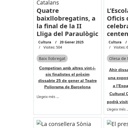
Quatre
L’Escol
baixllobregatins, a
Oficis
la final de la II
celebr
Lliga del Paraulògic
centen
Cultura
20 Gener 2025
Cultura
Visites: 504
Visites: 
Baix llobregat
Olesa de 
Competiran amb altres vint-i-
Ahir diss
sis finalistes el pròxim
una expos
dissabte 25 de gener al Teatre
a l’Espa
Poliorama de Barcelona
Cultural 
Llegeix més …
podrà visit
Llegeix més 