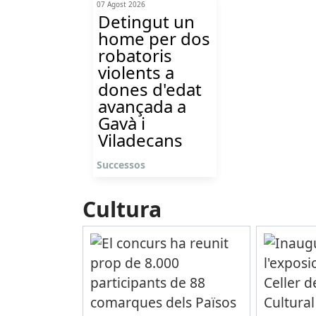
07 Agost 2026
Detingut un
home per dos
robatoris
violents a
dones d'edat
avançada a
Gavà i
Viladecans
Successos
Cultura