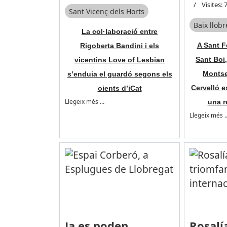
Visites: 
Sant Vicenç dels Horts
Baix llob
La col·laboració entre
A Sant F
Rigoberta Bandini i els
Sant Boi,
vicentins Love of Lesbian
Montser
s’enduia el guardó segons els
Cervelló e
oients d’iCat
Llegeix més …
una r
Llegeix més 
Ja es poden
Rosalí