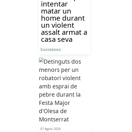
intentar
matar un
home durant
un violent
assalt armat a
casa seva
Successos
07 Agost 2026