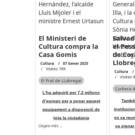
El Ministeri de
Salvado
Cultura compra la
el Pes
Casa Gomis
de Cor
Llobre
Cultura
07 Gener 2025
Visites: 769
Cultura
Visites: 
El Prat de LLobregat
Corbera d
L’ha adquirit per 7,2 milions
També 
d’europs per a posar aquest
institucio
equipament a disposició de
es va reun
tota la ciutadania
Llegeix més …
va signar 