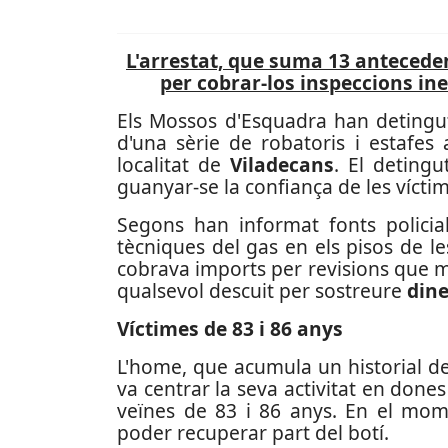
L'arrestat, que suma 13 anteceden
per cobrar-los inspeccions ine
Els Mossos d'Esquadra han deting
d'una sèrie de robatoris i estafes
localitat de
Viladecans
. El detingu
guanyar-se la confiança de les víctime
Segons han informat fonts policials
tècniques del gas en els pisos de le
cobrava imports per revisions que m
qualsevol descuit per sostreure
dine
Víctimes de 83 i 86 anys
L'home, que acumula un historial d
va centrar la seva activitat en done
veïnes de 83 i 86 anys. En el mom
poder recuperar part del botí.