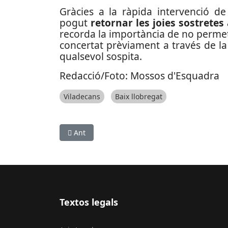
Gràcies a la ràpida intervenció de
pogut
retornar les joies sostretes
recorda la importància de no permet
concertat prèviament a través de la
qualsevol sospita.
Redacció/Foto: Mossos d'Esquadra
Viladecans
Baix llobregat
Article anterior: Detingut un atracador multire
Ant
Textos legals