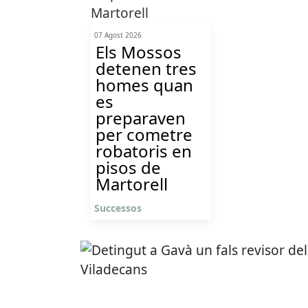
07 Agost 2026
Els Mossos
detenen tres
homes quan
es
preparaven
per cometre
robatoris en
pisos de
Martorell
Successos