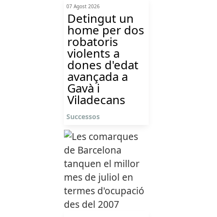
07 Agost 2026
Detingut un
home per dos
robatoris
violents a
dones d'edat
avançada a
Gavà i
Viladecans
Successos