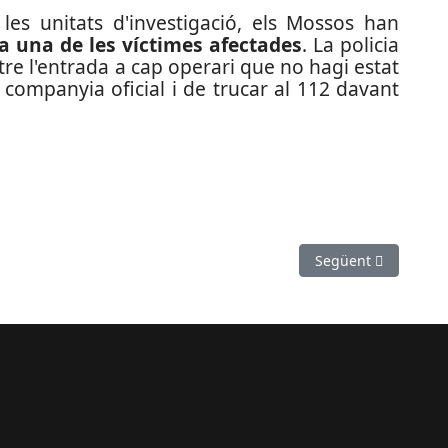
 les unitats d'investigació, els Mossos han
 a una de les víctimes afectades
. La policia
re l'entrada a cap operari que no hagi estat
 companyia oficial i de trucar al 112 davant
incident després d'assaltar una gasolinera a Sant Vicenç dels Horts
Article següent: L'i
Següent