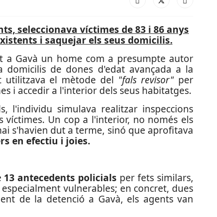
ts, seleccionava víctimes de 83 i 86 anys
xistents i saquejar els seus domicilis.
ut a Gavà un home com a presumpte autor
 a domicilis de dones d'edat avançada a la
t utilitzava el mètode del
"fals revisor"
per
s i accedir a l'interior dels seus habitatges.
, l'individu simulava realitzar inspeccions
s víctimes. Un cop a l'interior, no només els
ai s'havien dut a terme, sinó que aprofitava
rs en efectiu i joies.
e
13 antecedents policials
per fets similars,
s especialment vulnerables; en concret, dues
ent de la detenció a Gavà, els agents van