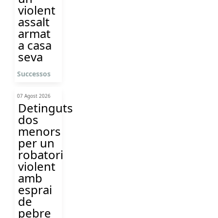
violent
assalt
armat
a casa
seva
Successos
07 Agost 2026
Detinguts
dos
menors
per un
robatori
violent
amb
esprai
de
pebre