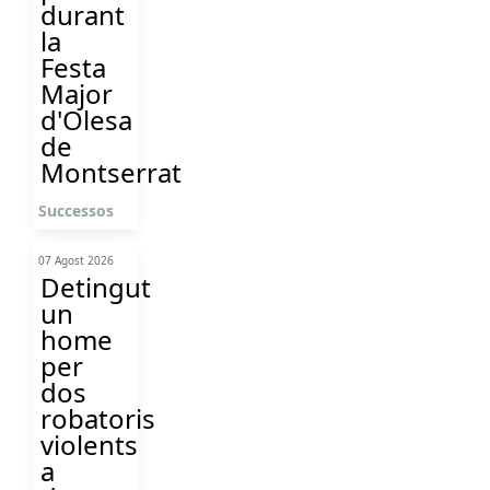
durant
la
Festa
Major
d'Olesa
de
Montserrat
Successos
07 Agost 2026
Detingut
un
home
per
dos
robatoris
violents
a