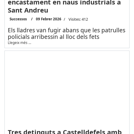
encastament en naus industrials a
Sant Andreu
Successos
09 Febrer 2026
Visites: 412
Els lladres van fugir abans que les patrulles
policials arribessin al lloc dels fets
Llegeix més …
Tres detinguts a Castelldefels amb