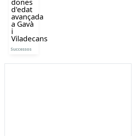
dones
d'edat
avançada
a Gavà
i
Viladecans
Successos