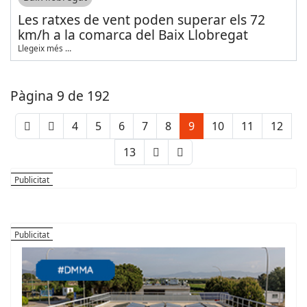
Les ratxes de vent poden superar els 72
km/h a la comarca del Baix Llobregat
Llegeix més …
Pàgina 9 de 192
4
5
6
7
8
9
10
11
12
13