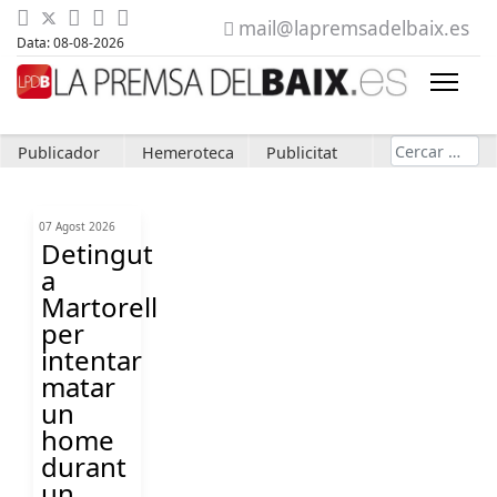
mail@lapremsadelbaix.es
Data: 08-08-2026
Cerca
Publicador
Hemeroteca
Publicitat
07 Agost 2026
Detingut
a
Martorell
per
intentar
matar
un
home
durant
un