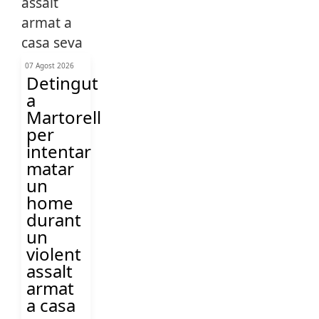
07 Agost 2026
Detingut
a
Martorell
per
intentar
matar
un
home
durant
un
violent
assalt
armat
a casa