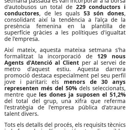
setmana passada es van incorporar a la borsa
d'autobusos un total de
229 conductors i
conductores
, de les quals
53 són dones
,
consolidant així la tendència a l'alça de la
presència femenina en la plantilla de
superfície gràcies a les polítiques d'igualtat
de l'empresa.
Així mateix, aquesta mateixa setmana s'ha
formalitzat la incorporació de
129 nous
Agents d'Atenció al Client
per al servei de
metro d'aquest estiu. Aquesta darrera
promoció destaca especialment pel seu perfil
jove i paritari: els
menors de 30 anys
representen més del 50%
dels seleccionats,
mentre que
les dones ja suposen el 51,2%
del total del grup, una xifra que referma
l'estratègia de l'empresa pública d'atraure
talent divers.
Tots els detalls del procés, els requisits tècnics