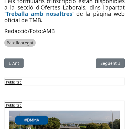
i els formularis d'inscripció estan disponibles
a la secció d'Ofertes Laborals, dins l'apartat
'Treballa amb nosaltres'
de la pàgina web
oficial de TMB.
Redacció/Foto:AMB
Baix llobregat
Article anterior: El Baix Llobregat aboca 123.000 vehicles al v
Article següent
Ant
Següent