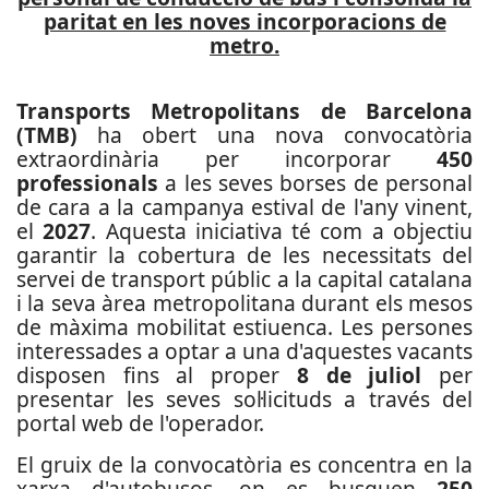
paritat en les noves incorporacions de
metro.
Transports Metropolitans de Barcelona
(TMB)
ha obert una nova convocatòria
extraordinària per incorporar
450
professionals
a les seves borses de personal
de cara a la campanya estival de l'any vinent,
el
2027
. Aquesta iniciativa té com a objectiu
garantir la cobertura de les necessitats del
servei de transport públic a la capital catalana
i la seva àrea metropolitana durant els mesos
de màxima mobilitat estiuenca. Les persones
interessades a optar a una d'aquestes vacants
disposen fins al proper
8 de juliol
per
presentar les seves sol·licituds a través del
portal web de l'operador.
El gruix de la convocatòria es concentra en la
xarxa d'autobusos, on es busquen
250