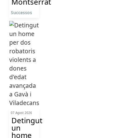
Montserrat
Successos
07 Agost 2026
Detingut
un
home