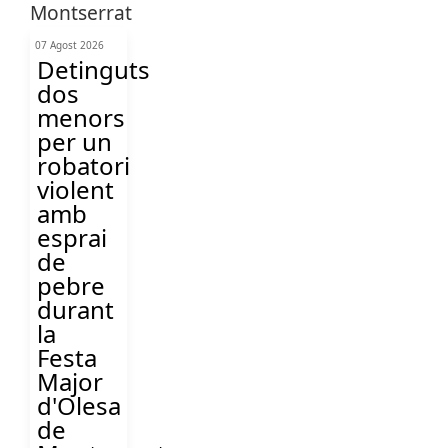
07 Agost 2026
Detinguts
dos
menors
per un
robatori
violent
amb
esprai
de
pebre
durant
la
Festa
Major
d'Olesa
de