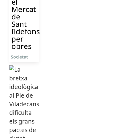
el
Mercat
de
Sant
Ildefons
per
obres
Societat