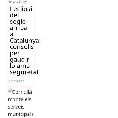
06 Agost 2026
L’eclipsi
del
segle
arriba
a
Catalunya:
consells
per
gaudir-
lo amb
seguretat
Societat