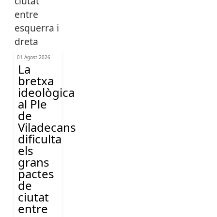
01 Agost 2026
La
bretxa
ideològica
al Ple
de
Viladecans
dificulta
els
grans
pactes
de
ciutat
entre