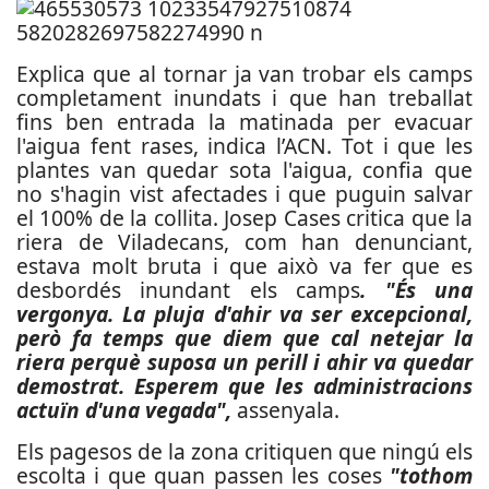
Explica que al tornar ja van trobar els camps
completament inundats i que han treballat
fins ben entrada la matinada per evacuar
l'aigua fent rases, indica l’ACN. Tot i que les
plantes van quedar sota l'aigua, confia que
no s'hagin vist afectades i que puguin salvar
el 100% de la collita. Josep Cases critica que la
riera de Viladecans, com han denunciant,
estava molt bruta i que això va fer que es
desbordés inundant els camps
. "És una
vergonya. La pluja d'ahir va ser excepcional,
però fa temps que diem que cal netejar la
riera perquè suposa un perill i ahir va quedar
demostrat. Esperem que les administracions
actuïn d'una vegada",
assenyala.
Els pagesos de la zona critiquen que ningú els
escolta i que quan passen les coses
"tothom