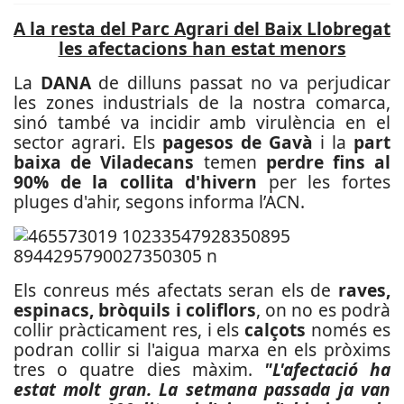
A la resta del Parc Agrari del Baix Llobregat
les afectacions han estat menors
La
DANA
de dilluns passat no va perjudicar
les zones industrials de la nostra comarca,
sinó també va incidir amb virulència en el
sector agrari. Els
pagesos de Gavà
i la
part
baixa de Viladecans
temen
perdre fins al
90% de la collita d'hivern
per les fortes
pluges d'ahir, segons informa l’ACN.
Els conreus més afectats seran els de
raves,
espinacs, bròquils i coliflors
, on no es podrà
collir pràcticament res, i els
calçots
només es
podran collir si l'aigua marxa en els pròxims
tres o quatre dies màxim.
"L'afectació ha
estat molt gran. La setmana passada ja van