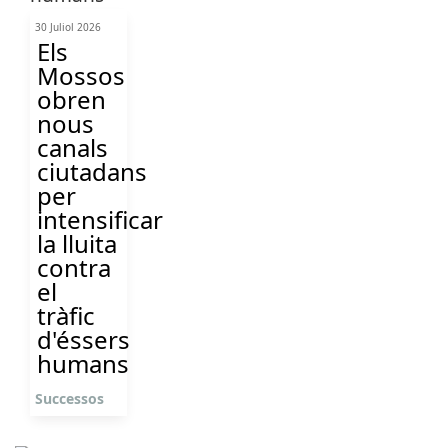
30 Juliol 2026
Els
Mossos
obren
nous
canals
ciutadans
per
intensificar
la lluita
contra
el
tràfic
d'éssers
humans
Successos