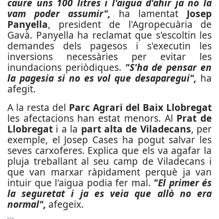
caure uns 100 litres i l'aigua d'ahir ja no la
vam poder assumir",
ha lamentat
Josep
Panyella
, president de l'Agropecuària de
Gavà. Panyella ha reclamat que s'escoltin les
demandes dels pagesos i s'executin les
inversions necessàries per evitar les
inundacions periòdiques.
"S'ha de pensar en
la pagesia si no es vol que desaparegui",
ha
afegit.
A la resta del
Parc Agrari del Baix Llobregat
les afectacions han estat menors. Al
Prat de
Llobregat
i a la
part alta de Viladecans
, per
exemple, el Josep Cases ha pogut salvar les
seves carxoferes. Explica que els va agafar la
pluja treballant al seu camp de Viladecans i
que van marxar ràpidament perquè ja van
intuir que l'aigua podia fer mal.
"El primer és
la seguretat i ja es veia que allò no era
normal",
afegeix.