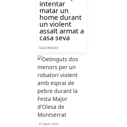
intentar
matar un
home durant
un violent
assalt armat a
casa seva
Successos
07 Agost 2026