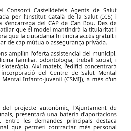
l Consorci Castelldefels Agents de Salut
da per l'Institut Català de la Salut (ICS) i
ja s'encarrega del CAP de Can Bou. Des de
atllar que el model mantindrà la titularitat i
a que la ciutadania hi tindrà accés gratuït i
osar de cap mútua o assegurança privada.
ons ampliïn l'oferta assistencial del municipi.
cina familiar, odontologia, treball social, i
sioteràpia. Així mateix, l'edifici concentrarà
incorporació del Centre de Salut Mental
t Mental Infanto-juvenil (CSMIJ), a més d'un
 del projecte autonòmic, l'Ajuntament de
eïnals, presentarà una bateria d'aportacions
. Entre les demandes principals destaca
ional que permeti contractar més personal