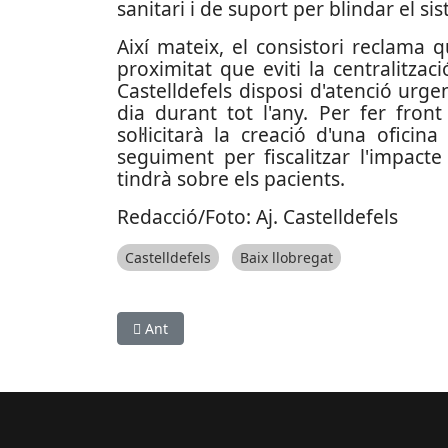
sanitari i de suport per blindar el si
Així mateix, el consistori reclama
proximitat que eviti la centralitzac
Castelldefels disposi d'atenció urge
dia durant tot l'any. Per fer fron
sol·licitarà la creació d'una ofici
seguiment per fiscalitzar l'impact
tindrà sobre els pacients.
Redacció/Foto: Aj. Castelldefels
Castelldefels
Baix llobregat
Article anterior: Sant Feliu encara la recta fin
Ant