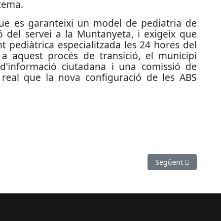
stema.
 que es garanteixi un model de pediatria de
ió del servei a la Muntanyeta, i exigeix que
nt pediàtrica especialitzada les 24 hores del
t a aquest procés de transició, el municipi
na d'informació ciutadana i una comissió de
e real que la nova configuració de les ABS
al de les votacions dels Pressupostos Participatius 2026
Article següent: Sal
Següent