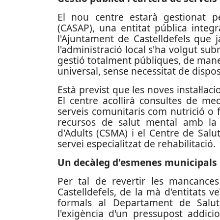
El nou centre estarà gestionat pe
(CASAP), una entitat pública integra
l'Ajuntament de Castelldefels que 
l'administració local s'ha volgut subr
gestió totalment públiques, de maner
universal, sense necessitat de disp
Està previst que les noves instal·laci
El centre acollirà consultes de medi
serveis comunitaris com nutrició o fi
recursos de salut mental amb la 
d'Adults (CSMA) i el Centre de Salu
servei especialitzat de rehabilitació.
Un decàleg d'esmenes municipals
Per tal de revertir les mancances
Castelldefels, de la mà d'entitats v
formals al Departament de Salut
l'exigència d'un pressupost addic