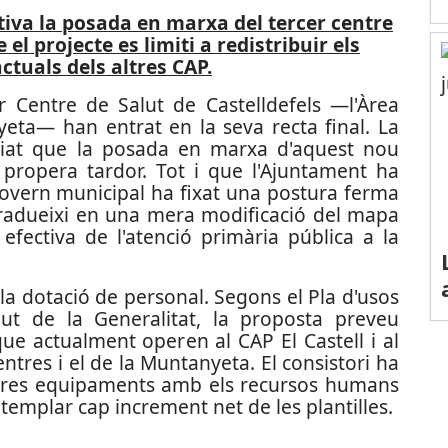
itiva la posada en marxa del tercer centre
 el projecte es limiti a redistribuir els
ctuals dels altres CAP.
r Centre de Salut de Castelldefels —l'Àrea
yeta— han entrat en la seva recta final. La
ciat que la posada en marxa d'aquest nou
propera tardor. Tot i que l'Ajuntament ha
 govern municipal ha fixat una postura ferma
tradueixi en una mera modificació del mapa
 efectiva de l'atenció primària pública a la
 la dotació de personal. Segons el Pla d'usos
ut de la Generalitat, la proposta preveu
 que actualment operen al CAP El Castell i al
tres i el de la Muntanyeta. El consistori ha
 tres equipaments amb els recursos humans
emplar cap increment net de les plantilles.