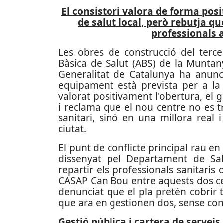
El consistori valora de forma pos
de salut local, però rebutja que
professionals a
Les obres de construcció del terce
Bàsica de Salut (ABS) de la Muntan
Generalitat de Catalunya ha anun
equipament està prevista per a la 
valorat positivament l'obertura, el
i reclama que el nou centre no es 
sanitari, sinó en una millora real i
ciutat.
El punt de conflicte principal rau en
dissenyat pel Departament de Sal
repartir els professionals sanitaris
CASAP Can Bou entre aquests dos cen
denunciat que el pla pretén cobrir
que ara en gestionen dos, sense cont
Gestió pública i cartera de serveis