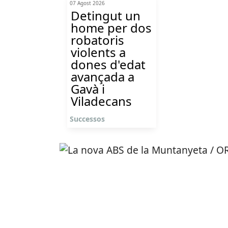
07 Agost 2026
Detingut un
home per dos
robatoris
violents a
dones d'edat
avançada a
Gavà i
Viladecans
Successos