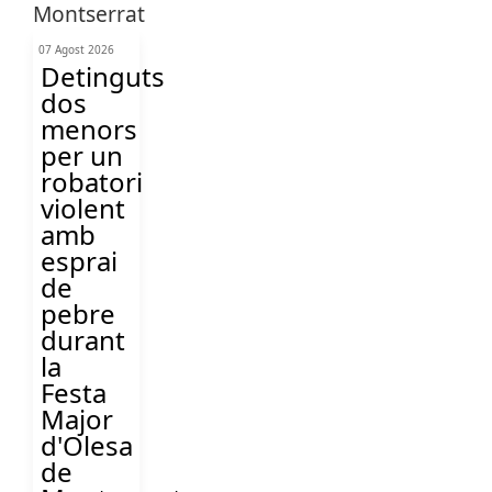
07 Agost 2026
Detinguts
dos
menors
per un
robatori
violent
amb
esprai
de
pebre
durant
la
Festa
Major
d'Olesa
de