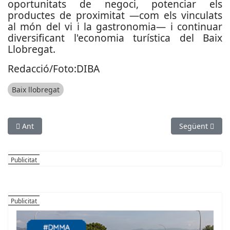
oportunitats de negoci, potenciar els
productes de proximitat —com els vinculats
al món del vi i la gastronomia— i continuar
diversificant l'economia turística del Baix
Llobregat.
Redacció/Foto:DIBA
Baix llobregat
Article anterior: Esport, cultura i valors: el lleure educatiu t
Article següen
Ant
Següent