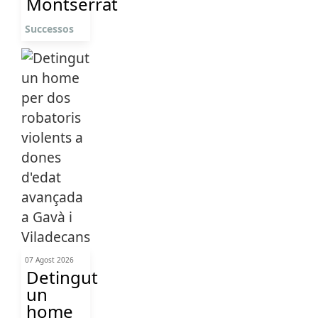
Montserrat
Successos
07 Agost 2026
Detingut
un
home