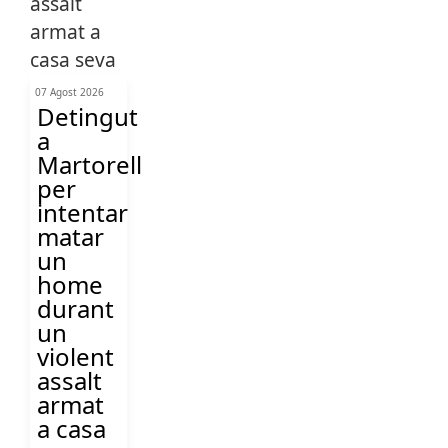
07 Agost 2026
Detingut
a
Martorell
per
intentar
matar
un
home
durant
un
violent
assalt
armat
a casa