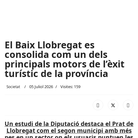
El Baix Llobregat es
consolida com un dels
principals motors de l’èxit
turístic de la província
05 Juliol 2026
Visites: 159
Societat
Un estudi de la Diputació destaca el Prat de
Llobregat com el segon municipi amb més
pes en un sector on els usuaris puntuen les