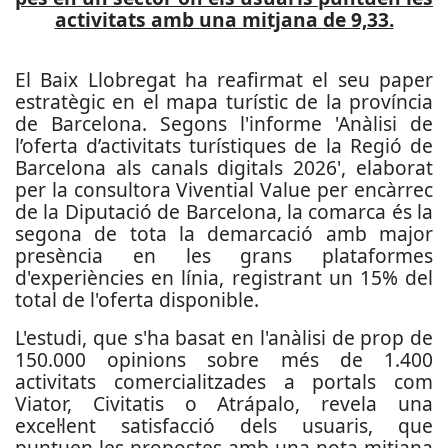
activitats amb una mitjana de 9,33.
El Baix Llobregat ha reafirmat el seu paper
estratègic en el mapa turístic de la província
de Barcelona. Segons l'informe 'Anàlisi de
l’oferta d’activitats turístiques de la Regió de
Barcelona als canals digitals 2026', elaborat
per la consultora Vivential Value per encàrrec
de la Diputació de Barcelona, la comarca és la
segona de tota la demarcació amb major
presència en les grans plataformes
d'experiències en línia, registrant un 15% del
total de l'oferta disponible.
L'estudi, que s'ha basat en l'anàlisi de prop de
150.000 opinions sobre més de 1.400
activitats comercialitzades a portals com
Viator, Civitatis o Atrápalo, revela una
excel·lent satisfacció dels usuaris, que
puntuen les propostes amb una nota mitjana