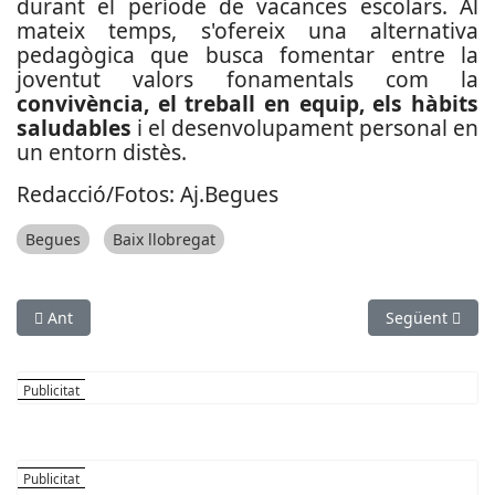
durant el període de vacances escolars. Al
mateix temps, s'ofereix una alternativa
pedagògica que busca fomentar entre la
joventut valors fonamentals com la
convivència, el treball en equip, els hàbits
saludables
i el desenvolupament personal en
un entorn distès.
Redacció/Fotos: Aj.Begues
Begues
Baix llobregat
Article anterior: Sant Andreu de la Barca instal·larà una panta
Article següent
Ant
Següent