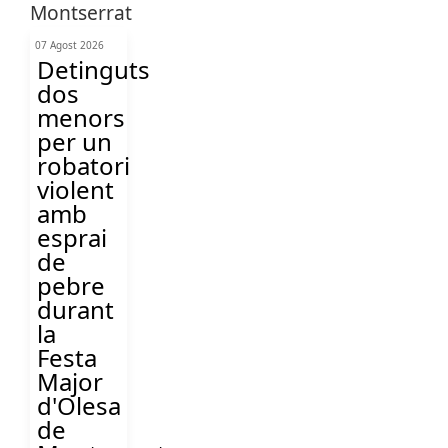
07 Agost 2026
Detinguts
dos
menors
per un
robatori
violent
amb
esprai
de
pebre
durant
la
Festa
Major
d'Olesa
de