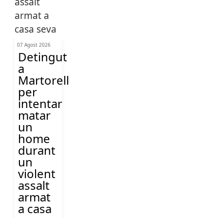
07 Agost 2026
Detingut
a
Martorell
per
intentar
matar
un
home
durant
un
violent
assalt
armat
a casa