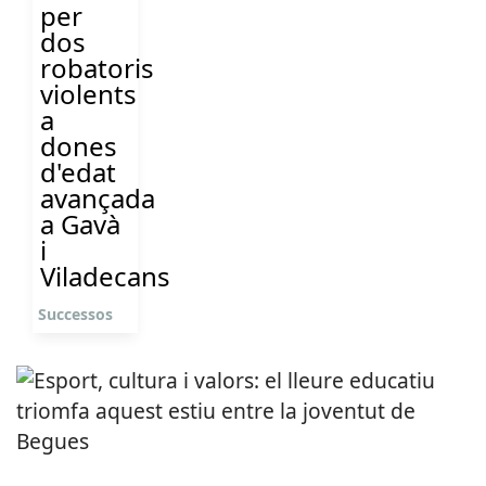
per
dos
robatoris
violents
a
dones
d'edat
avançada
a Gavà
i
Viladecans
Successos