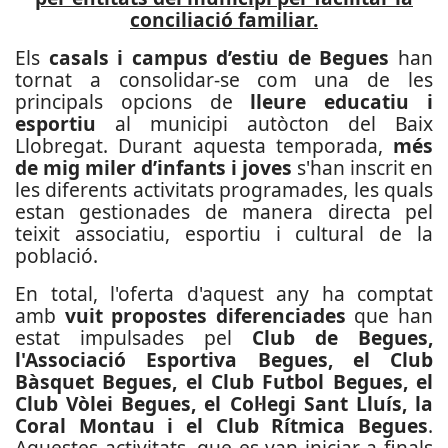
conciliació familiar.
Els
casals i campus d’estiu de Begues
han
tornat a consolidar-se com una de les
principals opcions de
lleure educatiu i
esportiu
al municipi autòcton del Baix
Llobregat. Durant aquesta temporada,
més
de mig miler d’infants i joves
s'han inscrit en
les diferents activitats programades, les quals
estan gestionades de manera directa pel
teixit associatiu, esportiu i cultural de la
població.
En total, l'oferta d'aquest any ha comptat
amb
vuit propostes diferenciades
que han
estat impulsades pel
Club de Begues,
l'Associació Esportiva Begues, el Club
Bàsquet Begues, el Club Futbol Begues, el
Club Vòlei Begues, el Col·legi Sant Lluís, la
Coral Montau i el Club Rítmica Begues
.
Aquestes activitats, que es van iniciar a finals