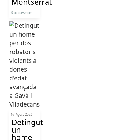
Montserrat
Successos
07 Agost 2026
Detingut
un
home