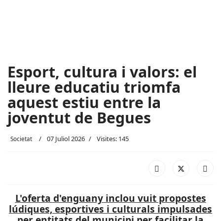
Esport, cultura i valors: el
lleure educatiu triomfa
aquest estiu entre la
joventut de Begues
07 Juliol 2026
Visites: 145
Societat
L'oferta d'enguany inclou vuit propostes
lúdiques, esportives i culturals impulsades
per entitats del municipi per facilitar la