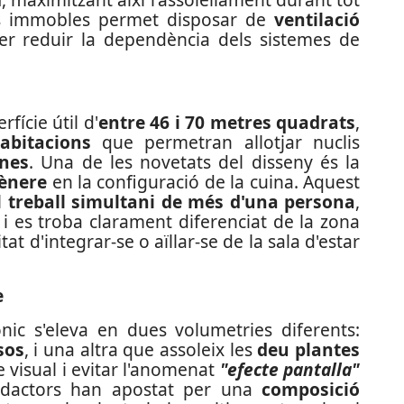
dels immobles permet disposar de
ventilació
per reduir la dependència dels sistemes de
fície útil d'
entre 46 i 70 metres quadrats
,
abitacions
que permetran allotjar nuclis
ones
. Una de les novetats del disseny és la
gènere
en la configuració de la cuina. Aquest
l
treball simultani de més d'una persona
,
s i es troba clarament diferenciat de la zona
tat d'integrar-se o aïllar-se de la sala d'estar
e
ònic s'eleva en dues volumetries diferents:
sos
, i una altra que assoleix les
deu plantes
te visual i evitar l'anomenat
"efecte pantalla"
redactors han apostat per una
composició