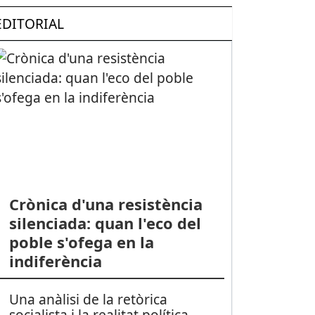
EDITORIAL
Crònica d'una resistència
silenciada: quan l'eco del
poble s'ofega en la
indiferència
Una anàlisi de la retòrica
socialista i la realitat política