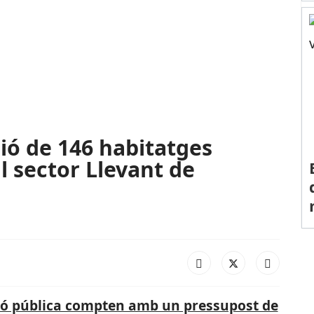
ió de 146 habitatges
al sector Llevant de
ió pública compten amb un pressupost de