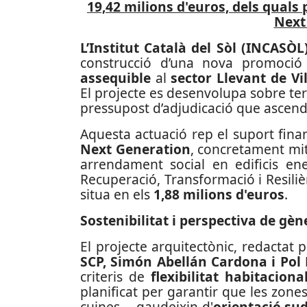
19,42 milions d'euros, dels quals
Next
L’Institut Català del Sòl (INCASÒL
construcció d’una nova promoci
assequible
al
sector Llevant de V
El projecte es desenvolupa sobre ter
pressupost d’adjudicació que ascend
Aquesta actuació rep el suport fina
Next Generation
, concretament mit
arrendament social en edificis ene
Recuperació, Transformació i Resiliè
situa en els
1,88 milions d'euros
.
Sostenibilitat i perspectiva de gèn
El projecte arquitectònic, redactat 
SCP, Simón Abellán Cardona i Po
criteris de
flexibilitat habitaciona
planificat per garantir que les zone
cuines— gaudeixin d'
orientació su