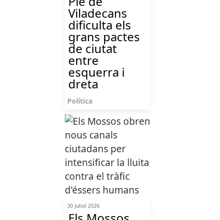
Ple de
Viladecans
dificulta els
grans pactes
de ciutat
entre
esquerra i
dreta
Política
30 Juliol 2026
Els Mossos