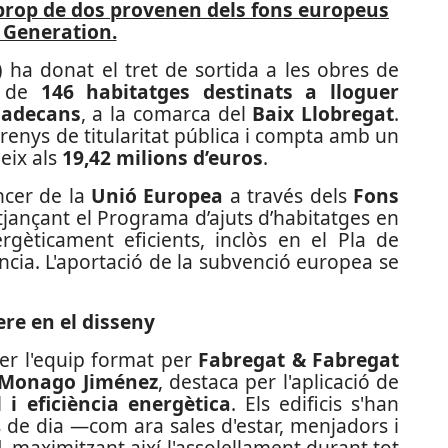
 prop de dos provenen dels fons europeus
 Generation.
)
ha donat el tret de sortida a les obres de
ó de
146 habitatges destinats a lloguer
iladecans
, a la comarca del
Baix Llobregat
.
renys de titularitat pública i compta amb un
eix als
19,42 milions d’euros
.
ncer de la
Unió Europea
a través dels
Fons
jançant el Programa d’ajuts d’habitatges en
rgèticament eficients, inclòs en el Pla de
ncia. L'aportació de la subvenció europea se
ere en el disseny
per l'equip format per
Fabregat & Fabregat
l Monago Jiménez
, destaca per l'aplicació de
l i eficiència energètica
. Els edificis s'han
s de dia —com ara sales d'estar, menjadors i
d
, maximitzant així l'assolellament durant tot