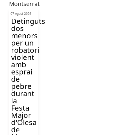
07 Agost 2026
Detinguts
dos
menors
per un
robatori
violent
amb
esprai
de
pebre
durant
la
Festa
Major
d'Olesa
de