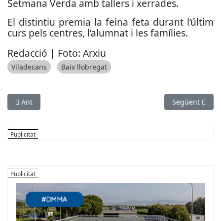
Setmana Verda amb tallers i xerrades.
El distintiu premia la feina feta durant l’últim
curs pels centres, l’alumnat i les famílies.
Redacció | Foto: Arxiu
Viladecans
Baix llobregat
Article anterior: Collbató divulga com gestionar i prevenir els
Article següen
Ant
Següent