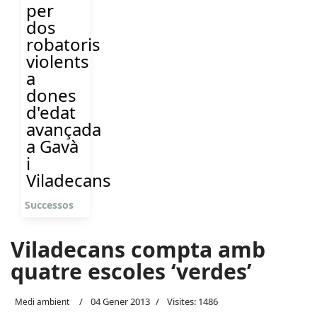
per
dos
robatoris
violents
a
dones
d'edat
avançada
a Gavà
i
Viladecans
Successos
Viladecans compta amb
quatre escoles ‘verdes’
04 Gener 2013
Visites: 1486
Medi ambient