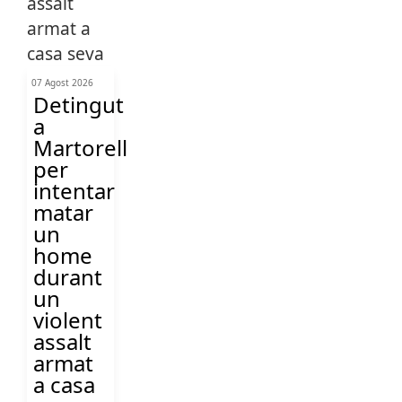
07 Agost 2026
Detingut
a
Martorell
per
intentar
matar
un
home
durant
un
violent
assalt
armat
a casa