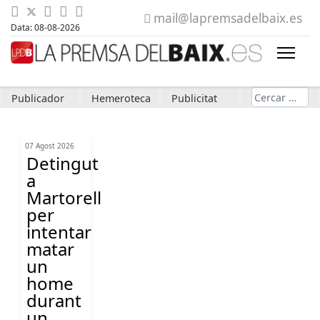
mail@lapremsadelbaix.es
Data: 08-08-2026
Cerca
Publicador
Hemeroteca
Publicitat
07 Agost 2026
Detingut
a
Martorell
per
intentar
matar
un
home
durant
un