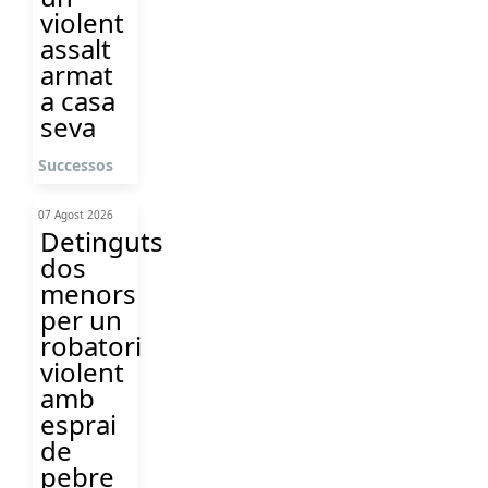
violent
assalt
armat
a casa
seva
Successos
07 Agost 2026
Detinguts
dos
menors
per un
robatori
violent
amb
esprai
de
pebre