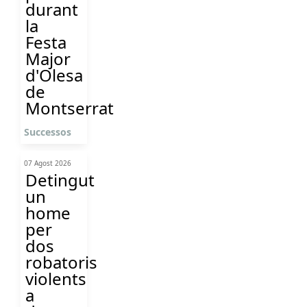
durant
la
Festa
Major
d'Olesa
de
Montserrat
Successos
07 Agost 2026
Detingut
un
home
per
dos
robatoris
violents
a