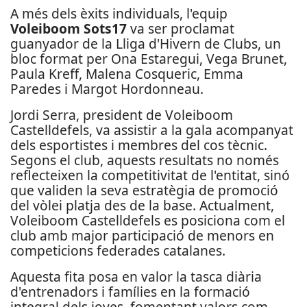
A més dels èxits individuals, l'equip
Voleiboom Sots17
va ser proclamat
guanyador de la Lliga d'Hivern de Clubs, un
bloc format per Ona Estaregui, Vega Brunet,
Paula Kreff, Malena Cosqueric, Emma
Paredes i Margot Hordonneau.
Jordi Serra, president de Voleiboom
Castelldefels, va assistir a la gala acompanyat
dels esportistes i membres del cos tècnic.
Segons el club, aquests resultats no només
reflecteixen la competitivitat de l'entitat, sinó
que validen la seva estratègia de promoció
del vòlei platja des de la base. Actualment,
Voleiboom Castelldefels es posiciona com el
club amb major participació de menors en
competicions federades catalanes.
Aquesta fita posa en valor la tasca diària
d'entrenadors i famílies en la formació
integral dels joves, fomentant valors com