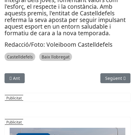
l'esforç, el respecte i la constància. Amb
aquests premis, l'entitat de Castelldefels
referma la seva aposta per seguir impulsant
aquest esport en un entorn saludable i
formatiu de cara a la nova temporada.
Redacció/Foto: Voleiboom Castelldefels
Castelldefels
Baix llobregat
Article anterior: El Club Tennis Olesa amplia les seves instal·
Article següen
Ant
Següent