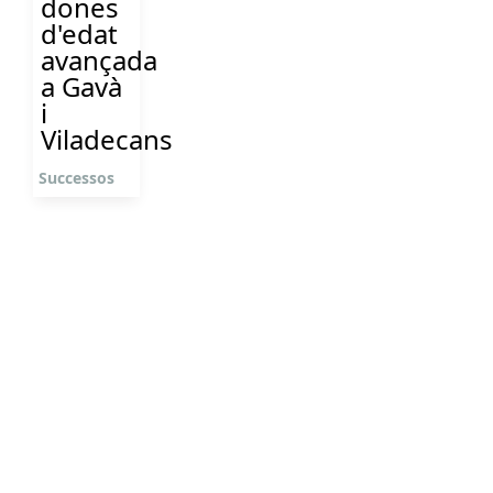
dones
d'edat
avançada
a Gavà
i
Viladecans
Successos