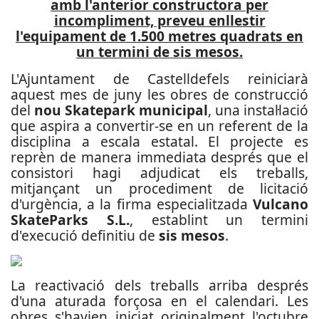
amb l'anterior constructora per
incompliment, preveu enllestir
l'equipament de 1.500 metres quadrats en
un termini de sis mesos.
L'Ajuntament de Castelldefels reiniciarà
aquest mes de juny les obres de construcció
del
nou Skatepark municipal
, una instal·lació
que aspira a convertir-se en un referent de la
disciplina a escala estatal. El projecte es
reprèn de manera immediata després que el
consistori hagi adjudicat els treballs,
mitjançant un procediment de licitació
d'urgència, a la firma especialitzada
Vulcano
SkateParks S.L.
, establint un termini
d'execució definitiu de
sis mesos
.
La reactivació dels treballs arriba després
d'una aturada forçosa en el calendari. Les
obres s'havien iniciat originalment l'octubre