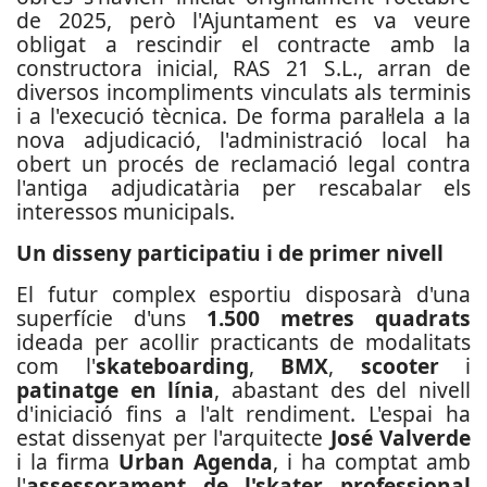
de 2025, però l'Ajuntament es va veure
obligat a rescindir el contracte amb la
constructora inicial, RAS 21 S.L., arran de
diversos incompliments vinculats als terminis
i a l'execució tècnica. De forma paral·lela a la
nova adjudicació, l'administració local ha
obert un procés de reclamació legal contra
l'antiga adjudicatària per rescabalar els
interessos municipals.
Un disseny participatiu i de primer nivell
El futur complex esportiu disposarà d'una
superfície d'uns
1.500 metres quadrats
ideada per acollir practicants de modalitats
com l'
skateboarding
,
BMX
,
scooter
i
patinatge en línia
, abastant des del nivell
d'iniciació fins a l'alt rendiment. L'espai ha
estat dissenyat per l'arquitecte
José Valverde
i la firma
Urban Agenda
, i ha comptat amb
l'
assessorament de l'skater professional