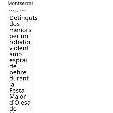
07 Agost 2026
Detinguts
dos
menors
per un
robatori
violent
amb
esprai
de
pebre
durant
la
Festa
Major
d'Olesa
de