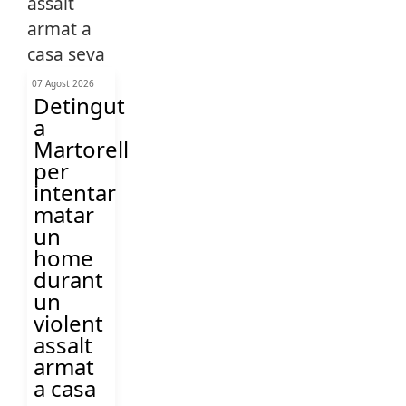
07 Agost 2026
Detingut
a
Martorell
per
intentar
matar
un
home
durant
un
violent
assalt
armat
a casa