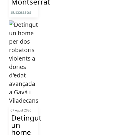
Montserrat
Successos
07 Agost 2026
Detingut
un
home