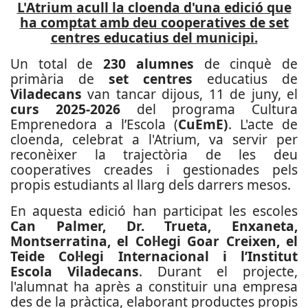
L'Atrium acull la cloenda d'una edició que
ha comptat amb deu cooperatives de set
centres educatius del municipi.
Un total de
230 alumnes
de cinquè de
primària de
set centres
educatius de
Viladecans
van tancar dijous, 11 de juny, el
curs 2025-2026
del programa Cultura
Emprenedora a l’Escola (
CuEmE)
. L'acte de
cloenda, celebrat a l'Atrium, va servir per
reconèixer la trajectòria de les deu
cooperatives creades i gestionades pels
propis estudiants al llarg dels darrers mesos.
En aquesta edició han participat les escoles
Can Palmer, Dr. Trueta, Enxaneta,
Montserratina, el Col·legi Goar Creixen, el
Teide Col·legi Internacional i l’Institut
Escola Viladecans
. Durant el projecte,
l'alumnat ha après a constituir una empresa
des de la pràctica, elaborant productes propis