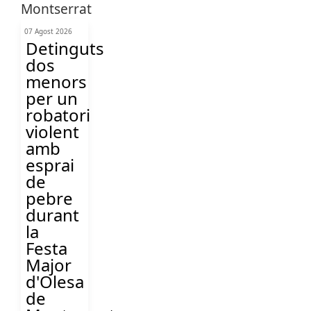
07 Agost 2026
Detinguts
dos
menors
per un
robatori
violent
amb
esprai
de
pebre
durant
la
Festa
Major
d'Olesa
de