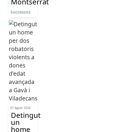
Montserrat
Successos
07 Agost 2026
Detingut
un
home