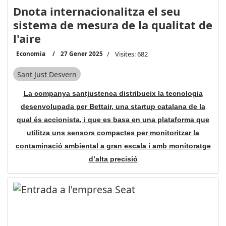
Dnota internacionalitza el seu
sistema de mesura de la qualitat de
l'aire
Economia
27 Gener 2025
Visites: 682
Sant Just Desvern
La companya santjustenca distribueix la tecnologia
desenvolupada per Bettair, una startup catalana de la
qual és accionista, i que es basa en una plataforma que
utilitza uns sensors compactes per monitoritzar la
contaminació ambiental a gran escala i amb monitoratge
d’alta precisió