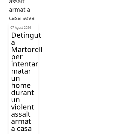
07 Agost 2026
Detingut
a
Martorell
per
intentar
matar
un
home
durant
un
violent
assalt
armat
a casa