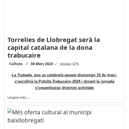
Torrelles de Llobregat serà la
capital catalana de la dona
trabucaire
Cultura
08 Març 2024
Visites: 675
La Trobada, que se celebrarà aquest diumenge 10 de març,
s’escollirà la Pubilla Trabucaire 2024 i durant la jornada
s’organitzaran diverses activitats
Llegeix més …