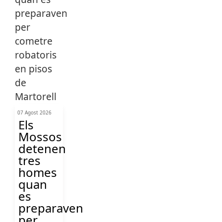
07 Agost 2026
Els
Mossos
detenen
tres
homes
quan
es
preparaven
per