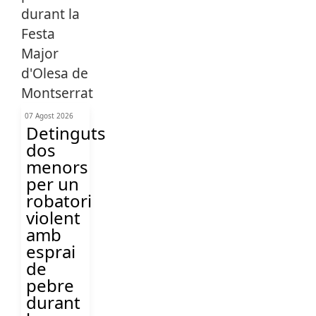
07 Agost 2026
Detinguts
dos
menors
per un
robatori
violent
amb
esprai
de
pebre
durant