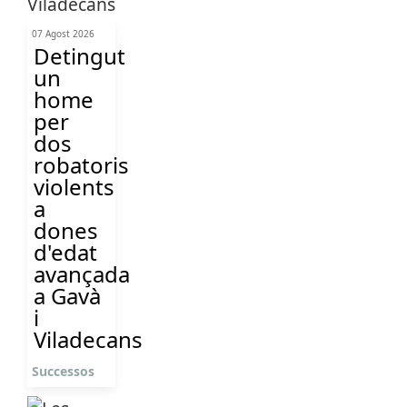
07 Agost 2026
Detingut
un
home
per
dos
robatoris
violents
a
dones
d'edat
avançada
a Gavà
i
Viladecans
Successos