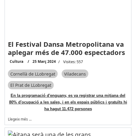
El Festival Dansa Metropolitana va
aplegar més de 47.000 espectadors
Cultura
25 Març 2024
Visites: 557
Cornellà de LLobregat
Viladecans
El Prat de LLobregat
En la programació d'enguany, es va registrar una mitjana del
80% d'ocupació a les sales, i en els espais públics i gratuïts hi
ha hagut 11.472 persones
Llegeix més …