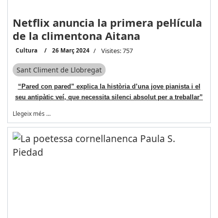
Netflix anuncia la primera pel·lícula
de la climentona Aitana
Cultura
26 Març 2024
Visites: 757
Sant Climent de Llobregat
“Pared con pared” explica la història d’una jove pianista i el
seu antipàtic veí, que necessita silenci absolut per a treballar”
Llegeix més …