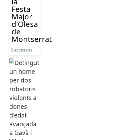
la
Festa
Major
d'Olesa
de
Montserrat
Successos