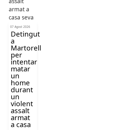
07 Agost 2026
Detingut
a
Martorell
per
intentar
matar
un
home
durant
un
violent
assalt
armat
a casa