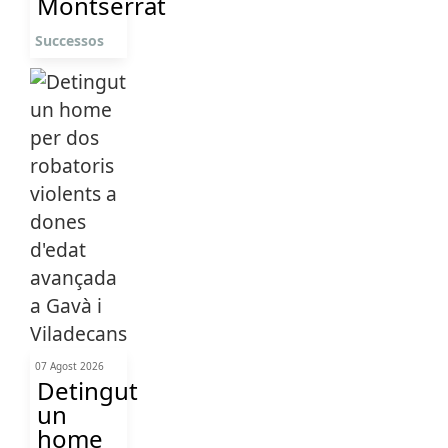
Montserrat
Successos
07 Agost 2026
Detingut
un
home