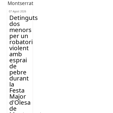
07 Agost 2026
Detinguts
dos
menors
per un
robatori
violent
amb
esprai
de
pebre
durant
la
Festa
Major
d'Olesa
de